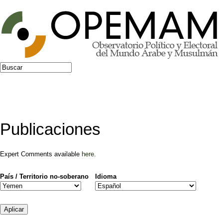
Jump to navigation
Buscar
Formulario de búsqueda
Publicaciones
Expert Comments available
here
.
País / Territorio no-soberano
Idioma