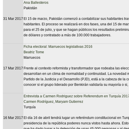
Ana Ballesteros
Pakistán
31 Mar 2017
El 15 de marzo, Pakistán comenzó a contabilizar sus habitantes tra
habitantes. El proceso se realizará en dos fases, una del 15 de mar
para el 25 de julio, y que se hagan públicos los resultados prelimin
de dólares y contratado a más de 100.000 trabajadores.
Ficha electoral: Marruecos legislativas 2016
Beatriz Tome
Marruecos
17 Mar 2017
Frente al contexto reformista y transformador que rodeaba las elec
desarrollan en un clima de normalidad y continuidad. La novedad má
Partido de la Justicia y el Desarrollo (PJD), está a la cabeza de la
conocer si el grupo liderado por Benkirán validaría su mayoría o si,
Entrevista a Carmen Rodriguez sobre Referendum en Turquía 201
Carmen Rodríguez
,
Maryam Gutierrez
Turquía
16 Mar 2017
El día 16 de abril tendrá lugar un referéndum constitucional en Turq
presidencia de la república poderes nunca vistos hasta ahora. Esto
que ha dado lugar a la detención de unas 45.000 personas y al des