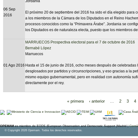
Jordania
06 Sep
El próximo 20 de septiembre del 2016 ha sido el día elegido para c
2016
a los miembros de la Cámara de los Diputados en el Reino Hachemí t
procesos conocidos como la “Primavera Árabe”. Jordania se confi
los Diputados es de naturaleza electa, puesto que los miembros de
MARRUECOS Prospectiva electoral para el 7 de octubre de 2016
Bernabé López
Marruecos
01 Ago 2016
Hasta el 15 de junio de 2016, ocho meses después de celebradas l
desglosados por partidos y circunscripciones, y eso gracias a la peti
mismo equipo gubernamental, pero en realidad con autonomía sufic
directamente por el rey.
« primera
‹ anterior
…
2
3
4
Páginas
OPEMAM
es miembro de EODS (European Observation and Democratic Support |Madrid |
Contá
© Copyright 2026 Opemam. Todos los derechos reservados.