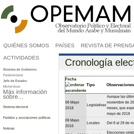
Jump to navigation
QUIÉNES SOMOS
PAÍSES
REVISTA DE PRENS
ACTIVIDADES
Lebanon
Cronología elec
Sistema de Gobierno:
Parlamentario
Fecha
Jefe de Estado:
Tipo
Observaciones
Michel Aoun
Más información
sobre...
Aunque las últim
06 Mayo
noviembre de 20
Legislativas
Sistema electoral
2018
meses, que expir
mayo de 2018
Partidos y asociaciones políticas
08 Mayo
Locales
Del 8 al 29 de ma
2016
Noticias
Elecciones cele