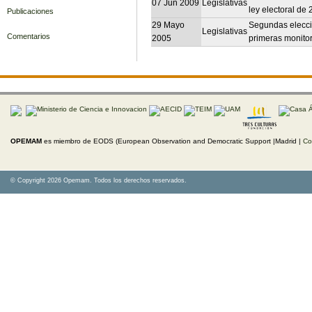
07 Jun 2009
Legislativas
ley electoral de
Publicaciones
29 Mayo
Segundas eleccio
Legislativas
Comentarios
2005
primeras monito
OPEMAM
es miembro de EODS (European Observation and Democratic Support |Madrid |
Co
© Copyright 2026 Opemam. Todos los derechos reservados.