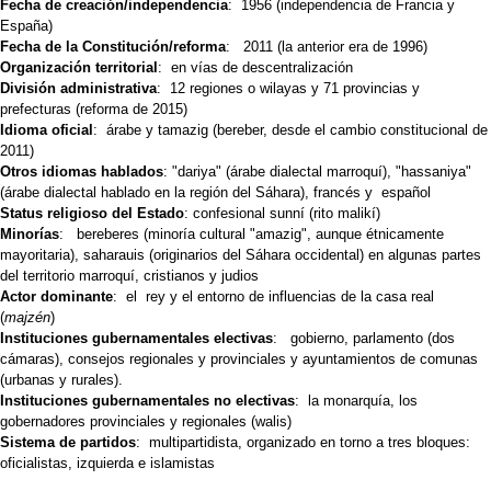
Fecha de creación/independencia
: 1956 (independencia de Francia y
España)
Fecha de la Constitución/reforma
: 2011 (la anterior era de 1996)
Organización territorial
: en vías de descentralización
División administrativa
: 12 regiones o wilayas y 71 provincias y
prefecturas (reforma de 2015)
Idioma oficial
: árabe y tamazig (bereber, desde el cambio constitucional de
2011)
Otros idiomas hablados
: "dariya" (árabe dialectal marroquí), "hassaniya"
(árabe dialectal hablado en la región del Sáhara), francés y español
Status religioso del Estado
: confesional sunní (rito malikí)
Minorías
: bereberes (minoría cultural "amazig", aunque étnicamente
mayoritaria), saharauis (originarios del Sáhara occidental) en algunas partes
del territorio marroquí, cristianos y judios
Actor dominante
: el rey y el entorno de influencias de la casa real
(
majzén
)
Instituciones gubernamentales electivas
: gobierno, parlamento (dos
cámaras), consejos regionales y provinciales y ayuntamientos de comunas
(urbanas y rurales).
Instituciones gubernamentales no electivas
: la monarquía, los
gobernadores provinciales y regionales (walis)
Sistema de partidos
: multipartidista, organizado en torno a tres bloques:
oficialistas, izquierda e islamistas