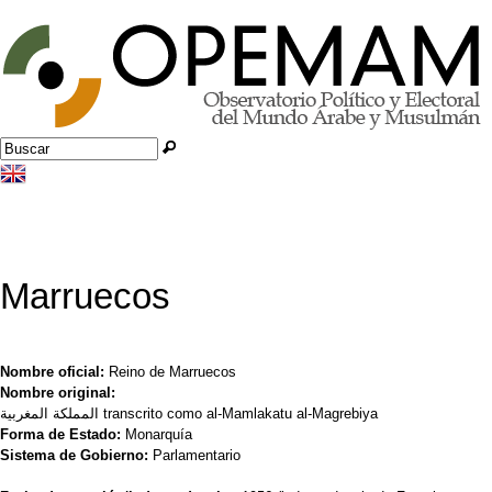
Jump to navigation
Buscar
Formulario de búsqueda
Marruecos
Nombre oficial:
Reino de Marruecos
Nombre original:
المملكة المغربية transcrito como al-Mamlakatu al-Magrebiya
Forma de Estado:
Monarquía
Sistema de Gobierno:
Parlamentario