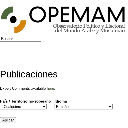
Jump to navigation
Buscar
Formulario de búsqueda
Publicaciones
Expert Comments available
here
.
País / Territorio no-soberano
Idioma