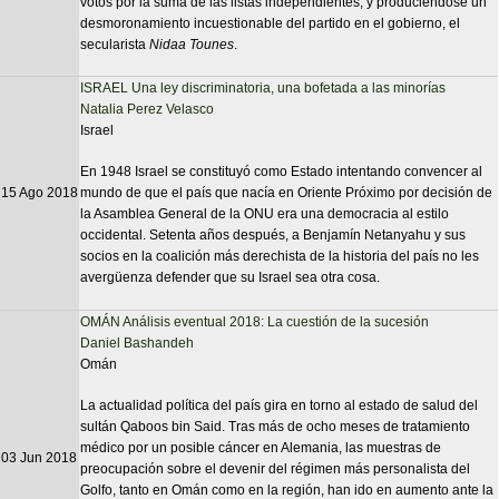
votos por la suma de las listas independientes, y produciéndose un
desmoronamiento incuestionable del partido en el gobierno, el
secularista
Nidaa Tounes
.
ISRAEL Una ley discriminatoria, una bofetada a las minorías
Natalia Perez Velasco
Israel
En 1948 Israel se constituyó como Estado intentando convencer al
15 Ago 2018
mundo de que el país que nacía en Oriente Próximo por decisión de
la Asamblea General de la ONU era una democracia al estilo
occidental. Setenta años después, a Benjamín Netanyahu y sus
socios en la coalición más derechista de la historia del país no les
avergüenza defender que su Israel sea otra cosa.
OMÁN Análisis eventual 2018: La cuestión de la sucesión
Daniel Bashandeh
Omán
La actualidad política del país gira en torno al estado de salud del
sultán Qaboos bin Said. Tras más de ocho meses de tratamiento
médico por un posible cáncer en Alemania, las muestras de
03 Jun 2018
preocupación sobre el devenir del régimen más personalista del
Golfo, tanto en Omán como en la región, han ido en aumento ante la