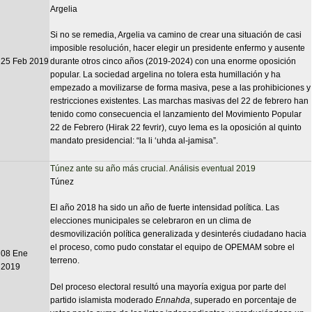
Argelia
Si no se remedia, Argelia va camino de crear una situación de casi
imposible resolución, hacer elegir un presidente enfermo y ausente
25 Feb 2019
durante otros cinco años (2019-2024) con una enorme oposición
popular. La sociedad argelina no tolera esta humillación y ha
empezado a movilizarse de forma masiva, pese a las prohibiciones y
restricciones existentes. Las marchas masivas del 22 de febrero han
tenido como consecuencia el lanzamiento del Movimiento Popular
22 de Febrero (Hirak 22 fevrir), cuyo lema es la oposición al quinto
mandato presidencial: “la li ‘uhda al-jamisa”.
Túnez ante su año más crucial. Análisis eventual 2019
Túnez
El año 2018 ha sido un año de fuerte intensidad política. Las
elecciones municipales se celebraron en un clima de
desmovilización política generalizada y desinterés ciudadano hacia
el proceso, como pudo constatar el equipo de OPEMAM sobre el
08 Ene
terreno.
2019
Del proceso electoral resultó una mayoría exigua por parte del
partido islamista moderado
Ennahda
, superado en porcentaje de