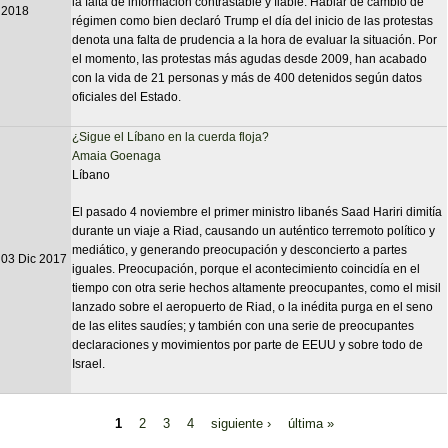
la falta de información contrastable y fiable. Hablar de cambio de
2018
régimen como bien declaró Trump el día del inicio de las protestas
denota una falta de prudencia a la hora de evaluar la situación. Por
el momento, las protestas más agudas desde 2009, han acabado
con la vida de 21 personas y más de 400 detenidos según datos
oficiales del Estado.
¿Sigue el Líbano en la cuerda floja?
Amaia Goenaga
Líbano
El pasado 4 noviembre el primer ministro libanés Saad Hariri dimitía
durante un viaje a Riad, causando un auténtico terremoto político y
mediático, y generando preocupación y desconcierto a partes
03 Dic 2017
iguales. Preocupación, porque el acontecimiento coincidía en el
tiempo con otra serie hechos altamente preocupantes, como el misil
lanzado sobre el aeropuerto de Riad, o la inédita purga en el seno
de las elites saudíes; y también con una serie de preocupantes
declaraciones y movimientos por parte de EEUU y sobre todo de
Israel.
1
2
3
4
siguiente ›
última »
Páginas