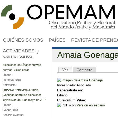
Jump to navigation
QUIÉNES SOMOS
PAÍSES
REVISTA DE PRENS
ACTIVIDADES
Publicaciones y
Amaia Goenag
Comentarios
Solapas principales
Elecciones en Líbano: nuevas
Ver
(solapa activa)
Contacto
normas, viejas caras
Líbano
09 Mayo 2018
Entrevista
Investigador Asociado
LIBANO/ Entrevista a Amaia
Especialista en:
Goenaga sobre las elecciones
Líbano
legislativas del 6 de mayo de 2018
Currículum Vitae:
Líbano
Versión en español
23 Abr 2018
Análisis eventual