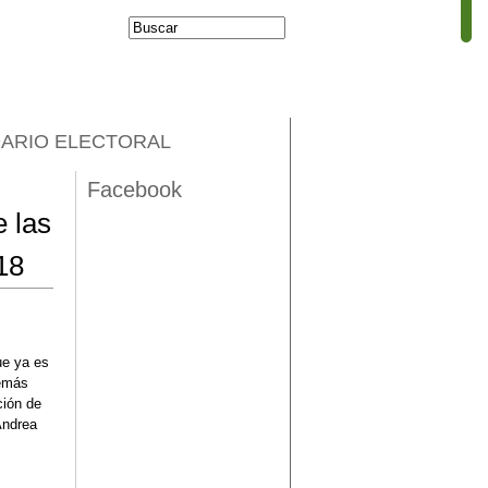
Buscar
Formulario de
búsqueda
ARIO ELECTORAL
Facebook
 las
18
ue ya es
demás
ción de
Andrea