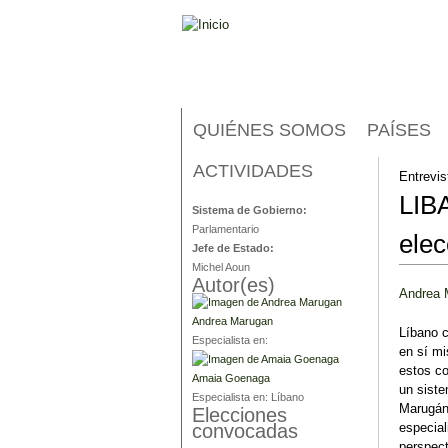
QUIÉNES SOMOS
PAÍSES
ACTIVIDADES
Líbano
Entrevis
LIB
Sistema de Gobierno:
Parlamentario
elec
Jefe de Estado:
Michel Aoun
Autor(es)
Andrea 
Andrea Marugan
Líbano c
Especialista en:
en sí mi
estos c
Amaia Goenaga
un siste
Especialista en:
Líbano
Marugán
Elecciones
especial
convocadas
perspect