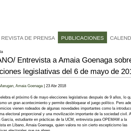
Jump to navigation
REVISTA DE PRENSA
PUBLICACIONES
CALEND
ta
ANO/ Entrevista a Amaia Goenaga sobre
ciones legislativas del 6 de mayo de 20
Marugan
,
Amaia Goenaga
| 23 Abr 2018
elebra el próximo 6 de mayo elecciones legislativas después de 9 años, lo q
smo un gran acontecimiento y permite desbloquear el juego político. Pero a
omicios vienen rodeados de algunas novedades importantes como la introduc
ma electoral proporcional y una movilización importante de la sociedad civil. 
 García, estudiante en prácticas de la UCM, entrevista para OPEMAM a la
ista en Líbano, Amaia Goenaga, quien valora no sin cierto escepticismo las
ivas electorales que se abren.