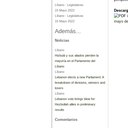
Líbano
-
Legislativas
Descarg
15 Mayo 2022
Líbano
-
Legislativas
mayo de
15 Mayo 2022
Además...
Noticias
Líbano
Hizbulá y sus aliados pierden la
mayoría en el Parlamento del
Líbano
Líbano
Lebanon elects a new Parliament: A
breakdown of divisions, winners and
losers
Líbano
Lebanon vote brings blow for
Hezbollah allies in preliminary
results
Comentarios