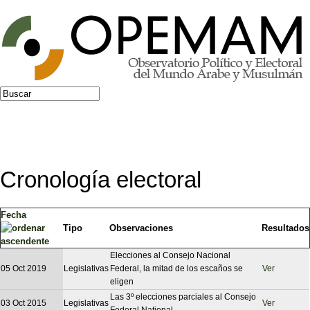
Jump to navigation
Buscar
Formulario de búsqueda
Cronología electoral
Fecha
Tipo
Observaciones
Resultados
Elecciones al Consejo Nacional
05 Oct 2019
Legislativas
Federal, la mitad de los escaños se
Ver
eligen
Las 3º elecciones parciales al Consejo
03 Oct 2015
Legislativas
Ver
Federal National