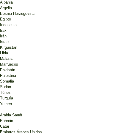
Albania
Argelia
Bosnia-Herzegovina
Egipto
Indonesia
Irak
Irán
Israel
Kirguistán
Libia
Malasia
Marruecos
Pakistán
Palestina
Somalia
Sudán
Túnez
Turquía
Yemen
Arabia Saudí
Bahréin
Catar
Emiratos Árabes Unidos