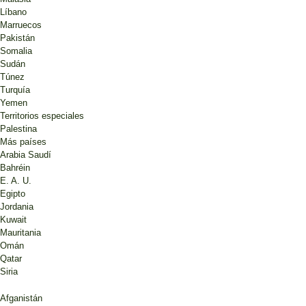
Líbano
Marruecos
Pakistán
Somalia
Sudán
Túnez
Turquía
Yemen
Territorios especiales
Palestina
Más países
Arabia Saudí
Bahréin
E. A. U.
Egipto
Jordania
Kuwait
Mauritania
Omán
Qatar
Siria
Afganistán