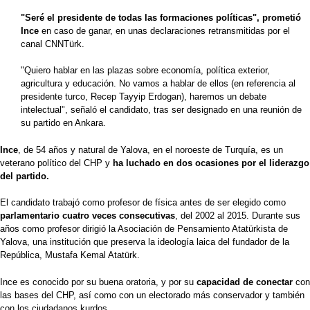
"Seré el presidente de todas las formaciones políticas", prometió
Ince
en caso de ganar, en unas declaraciones retransmitidas por el
canal CNNTürk.
"Quiero hablar en las plazas sobre economía, política exterior,
agricultura y educación. No vamos a hablar de ellos (en referencia al
presidente turco, Recep Tayyip Erdogan), haremos un debate
intelectual", señaló el candidato, tras ser designado en una reunión de
su partido en Ankara.
Ince
, de 54 años y natural de Yalova, en el noroeste de Turquía, es un
veterano político del CHP y
ha luchado en dos ocasiones por el liderazgo
del partido.
El candidato trabajó como profesor de física antes de ser elegido como
parlamentario cuatro veces consecutivas
, del 2002 al 2015. Durante sus
años como profesor dirigió la Asociación de Pensamiento Atatürkista de
Yalova, una institución que preserva la ideología laica del fundador de la
República, Mustafa Kemal Atatürk.
Ince es conocido por su buena oratoria, y por su
capacidad de conectar
con
las bases del CHP, así como con un electorado más conservador y también
con los ciudadanos kurdos.