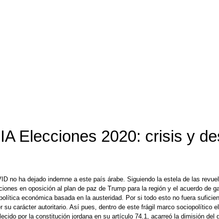
A Elecciones 2020: crisis y des
D no ha dejado indemne a este país árabe. Siguiendo la estela de las revuelt
ones en oposición al plan de paz de Trump para la región y el acuerdo de gas
política económica basada en la austeridad. Por si todo esto no fuera suficie
u carácter autoritario. Así pues, dentro de este frágil marco sociopolítico el
lecido por la constitución jordana en su artículo 74.1, acarreó la dimisión de