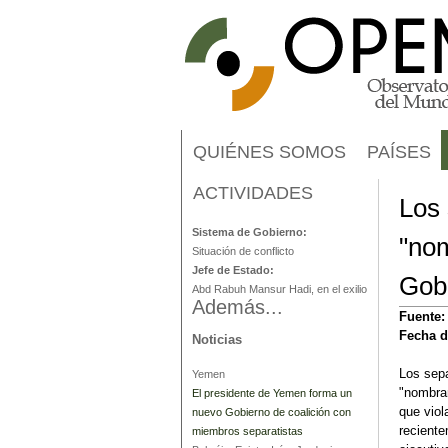
QUIÉNES SOMOS
PAÍSES
ACTIVIDADES
Yemen
Los 
Sistema de Gobierno:
"nom
Situación de conflicto
Jefe de Estado:
Gobi
Abd Rabuh Mansur Hadi, en el exilio
Además...
Fuente
Fecha d
Noticias
Los sep
Yemen
"nombram
El presidente de Yemen forma un
que viol
nuevo Gobierno de coalición con
reciente
miembros separatistas