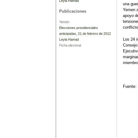
Leyla Hamad
una guer
Yemen a 
Publicaciones
apoyo de
tensione
Yemen
conflict
Elecciones presidenciales
anticipadas, 21 de febrero de 2012
Los 24 i
Leyla Hamad
Consejo 
Ficha electoral
Ejecutiv
marginad
miembro
Fuente: