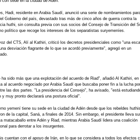
o con sede en la ciudad de Adén.
es, Hadi, residente en Arabia Saudí, anunció una serie de nombramientos para
el Gobierno del país, devastado tras más de cinco años de guerra contra la
cia huthi, sin consulta previa con sus socios del Consejo de Transición del Su
o político que recoge los intereses de los separatistas suryemeníes.
voz del CTS, Alí al Kathiri, criticó los decretos presidenciales como "una esc
 una desviación flagrante de lo que se acordó previamente", agregó en un
ado.
 ha sido más que una explotación del acuerdo de Riad", añadió Al Kathiri, en
ia al acuerdo negociado por Arabia Saudí que buscaba poner fin a la lucha por
tre las dos partes. "La presidencia del Consejo", ha avisado, "está estudiand
 y muy pronto declarará una postura oficial".
rno yemení tiene su sede en la ciudad de Adén desde que los rebeldes huthi
on de la capital, Saná, a finales de 2014. Sin embargo, el presidente lleva su
a matacaballo entre Adén y Riad, mientras Arabia Saudí lidera una coalición
ional para derrotar a los insurgentes.
is cuentan con el apoyo de Irán, en lo que se considera a todos los efectos