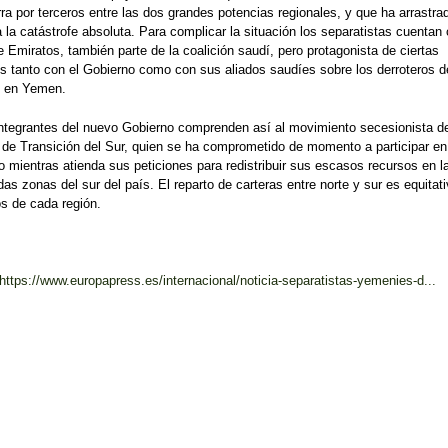
ra por terceros entre las dos grandes potencias regionales, y que ha arrastra
la catástrofe absoluta. Para complicar la situación los separatistas cuentan 
 Emiratos, también parte de la coalición saudí, pero protagonista de ciertas
s tanto con el Gobierno como con sus aliados saudíes sobre los derroteros d
o en Yemen.
ntegrantes del nuevo Gobierno comprenden así al movimiento secesionista de
de Transición del Sur, quien se ha comprometido de momento a participar en
o mientras atienda sus peticiones para redistribuir sus escasos recursos en l
as zonas del sur del país. El reparto de carteras entre norte y sur es equitati
s de cada región.
https://www.europapress.es/internacional/noticia-separatistas-yemenies-d...