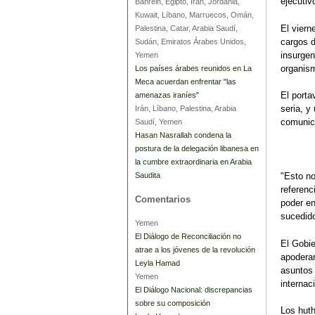
ejecutiv
Bahréin, Egipto, Irán, Jordania,
Kuwait, Líbano, Marruecos, Omán,
El viern
Palestina, Catar, Arabia Saudí,
cargos d
Sudán, Emiratos Árabes Unidos,
insurgen
Yemen
organism
Los países árabes reunidos en La
Meca acuerdan enfrentar "las
El porta
amenazas iraníes"
seria, y
Irán, Líbano, Palestina, Arabia
comunic
Saudí, Yemen
Hasan Nasrallah condena la
postura de la delegación libanesa en
la cumbre extraordinaria en Arabia
Saudita
"Esto no
referenc
Comentarios
poder en
sucedido
Yemen
El Diálogo de Reconciliación no
El Gobie
atrae a los jóvenes de la revolución
apoderar
Leyla Hamad
asuntos 
Yemen
internac
El Diálogo Nacional: discrepancias
sobre su composición
Los huth