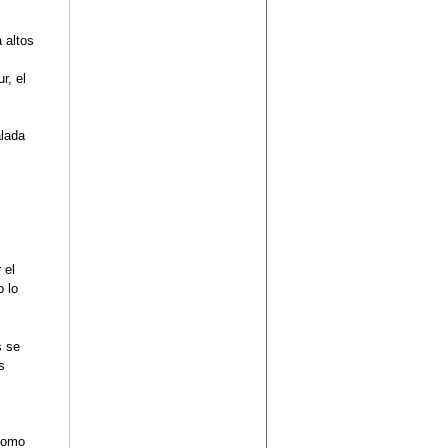
 altos
r, el
alada
 el
o lo
s se
s
 como