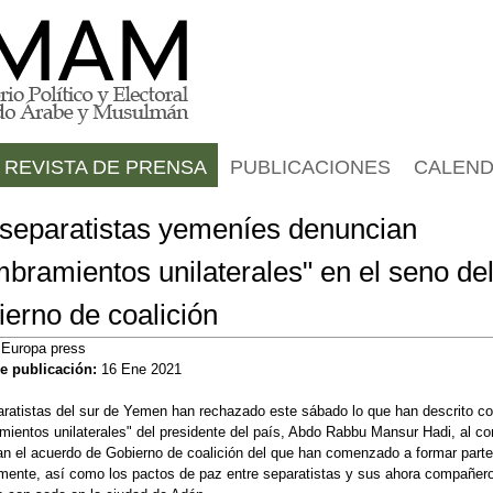
Jump to navigation
REVISTA DE PRENSA
PUBLICACIONES
CALEND
separatistas yemeníes denuncian
bramientos unilaterales" en el seno de
erno de coalición
:
Europa press
e publicación:
16 Ene 2021
aratistas del sur de Yemen han rechazado este sábado lo que han descrito c
ientos unilaterales" del presidente del país, Abdo Rabbu Mansur Hadi, al co
an el acuerdo de Gobierno de coalición del que han comenzado a formar parte
mente, así como los pactos de paz entre separatistas y sus ahora compañer