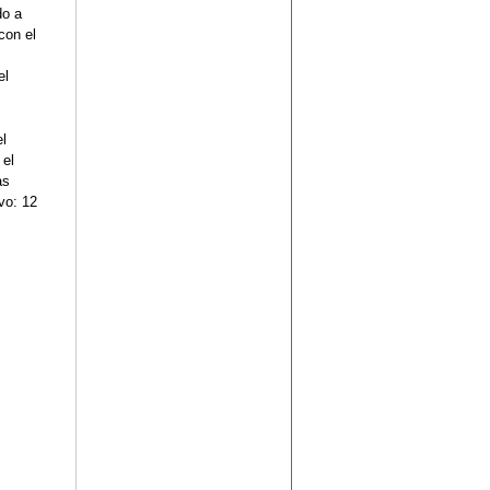
do a
con el
el
l
 el
as
vo: 12