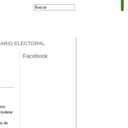
Buscar
Formulario de
búsqueda
ARIO ELECTORAL
Facebook
l
omo
nsiderar
os de