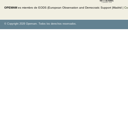
OPEMAM
es miembro de EODS (European Observation and Democratic Support |Madrid |
Co
© Copyright 2026 Opemam. Todos los derechos reservados.