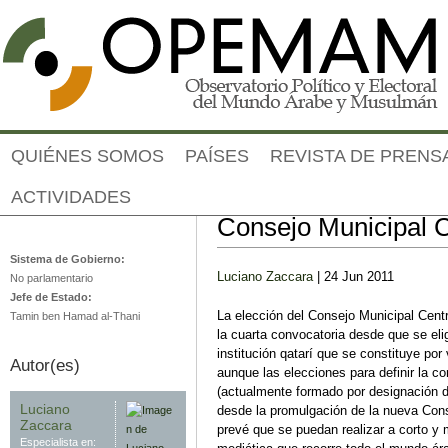
Jump to navigation
QUIÉNES SOMOS
PAÍSES
REVISTA DE PRENS
ACTIVIDADES
Ficha electoral
Catar
Consejo Municipal C
Sistema de Gobierno:
Luciano Zaccara
| 24 Jun 2011
No parlamentario
Jefe de Estado:
La elección del Consejo Municipal Cent
Tamin ben Hamad al-Thani
la cuarta convocatoria desde que se eli
institución qatarí que se constituye por
Autor(es)
aunque las elecciones para definir la c
(actualmente formado por designación 
Luciano
desde la promulgación de la nueva Const
Zaccara
prevé que se puedan realizar a corto y 
Especialista en: