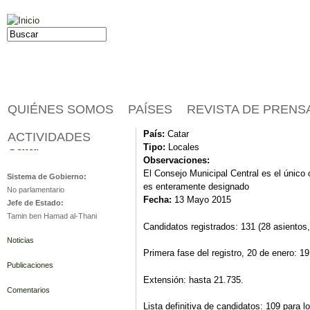
Jump to navigation
Buscar
Formulario de búsqueda
QUIÉNES SOMOS
PAÍSES
REVISTA DE PRENS
País:
Catar
ACTIVIDADES
Catar
Tipo:
Locales
Observaciones:
El Consejo Municipal Central es el único 
Sistema de Gobierno:
es enteramente designado
No parlamentario
Fecha:
13 Mayo 2015
Jefe de Estado:
Tamin ben Hamad al-Thani
Candidatos registrados: 131 (28 asientos,
Noticias
Primera fase del registro, 20 de enero: 1
Publicaciones
Extensión: hasta 21.735.
Comentarios
Lista definitiva de candidatos: 109 para l