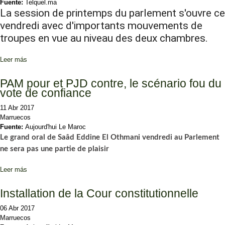
Fuente:
Telquel.ma
La session de printemps du parlement s'ouvre ce
vendredi avec d'importants mouvements de
troupes en vue au niveau des deux chambres.
Leer más
sobre La présentation du programme du gouvernement reportée
PAM pour et PJD contre, le scénario fou du
vote de confiance
11 Abr 2017
Marruecos
Fuente:
Aujourd'hui Le Maroc
Le grand oral de Saâd Eddine El Othmani vendredi au Parlement
ne sera pas une
partie de plaisir
Leer más
sobre PAM pour et PJD contre, le scénario fou du vote de
confiance
Installation de la Cour constitutionnelle
06 Abr 2017
Marruecos