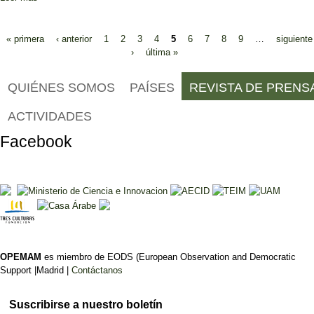
Páginas
« primera
‹ anterior
1
2
3
4
5
6
7
8
9
…
siguiente
›
última »
QUIÉNES SOMOS
PAÍSES
REVISTA DE PRENS
ACTIVIDADES
Facebook
OPEMAM
es miembro de EODS (European Observation and Democratic
Support |Madrid |
Contáctanos
Suscribirse a nuestro boletín