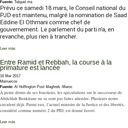
Fuente:
Telquel.ma
Prévu ce samedi 18 mars, le Conseil national du
PJD est maintenu, malgré la nomination de Saad
Eddine El Othmani comme chef de
gouvernement. Le parlement du parti n’a, en
revanche, plus rien à trancher.
Leer más
sobre Le Conseil national du PJD maintenu ce samedi
Entre Ramid et Rebbah, la course à la
primature est lancée
16 Mar 2017
Marruecos
Fuente:
Al Huffington Post Maghreb -Maroc
À peine démis de ses fonctions, les spéculations sur le successeur de
Abdelilah Benkirane ne se sont pas faites attendre. Plusieurs noms
circulent déjà. Parmi eux, l’actuel ministre de la Justice et des libertés,
considéré comme numéro 2 du PJD, est donné favori.
Leer más
sobre Entre Ramid et Rebbah, la course à la primature est lancée