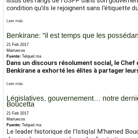
issus des rangs de l'USFP dans son gouvernem
condition qu'ils le rejoignent sans l'étiquette du
Leer más
sobre Benkirane propose des ministres USFP... sans l'étiquette d
Benkirane: "il est temps que les possédan
21 Feb 2017
Marruecos
Fuente:
Telquel.ma
Dans un discours résolument social, le Chef
Benkirane a exhorté les élites à partager leur
Leer más
sobre Benkirane: "il est temps que les possédants partagent leu
Législatives, gouvernement… notre derni
Boucetta
21 Feb 2017
Marruecos
Fuente:
Telquel.ma
Le leader historique de l’Istiqlal M’hamed Bou