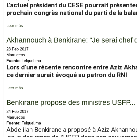
L’actuel président du CESE pourrait présente
prochain congrès national du parti de la bal
Leer más
sobre Istiqlal: la candidature de Nizar Baraka au poste de secrét
Akhannouch à Benkirane: "Je serai chef
28 Feb 2017
Marruecos
Fuente:
Telquel.ma
Lors d’une récente rencontre entre Aziz Akh
ce dernier aurait évoqué au patron du RNI
Leer más
sobre Akhannouch à Benkirane: "Je serai chef du gouvernement
Benkirane propose des ministres USFP... s
24 Feb 2017
Marruecos
Fuente:
Telquel.ma
Abdelilah Benkirane a proposé à Aziz Akhannou