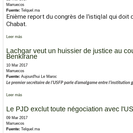
Marruecos
Fuente:
Telquel.ma
Enième report du congrès de l'istiqlal qui doi
Chabat.
Leer más
sobre Bekkali: "Le congrès de l'Istiqlal aura lieu fin avril ou débu
Lachgar veut un huissier de justice au c
Benkirane
10 Mar 2017
Marruecos
Fuente:
Aujourd'hui Le Maroc
Le premier secrétaire de l’USFP parle d’amalgame entre l’institution
g
Leer más
sobre Lachgar veut un huissier de justice au cours des négocia
Le PJD exclut toute négociation avec l'US
09 Mar 2017
Marruecos
Fuente:
Telquel.ma