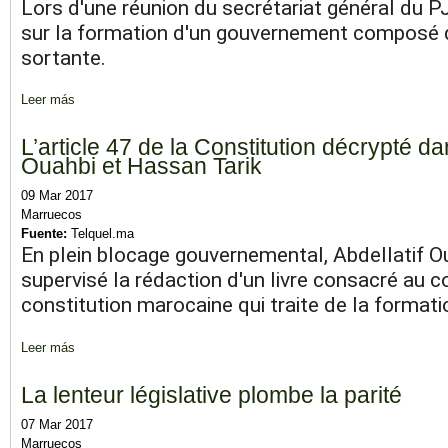
Lors d'une réunion du secrétariat général du PJ
sur la formation d'un gouvernement composé de
sortante.
Leer más
sobre Le PJD exclut toute négociation avec l'USFP et l'UC
L’article 47 de la Constitution décrypté dan
Ouahbi et Hassan Tarik
09 Mar 2017
Marruecos
Fuente:
Telquel.ma
En plein blocage gouvernemental, Abdellatif O
supervisé la rédaction d'un livre consacré au c
constitution marocaine qui traite de la forma
Leer más
sobre L’article 47 de la Constitution décrypté dans un livre par 
La lenteur législative plombe la parité
07 Mar 2017
Marruecos