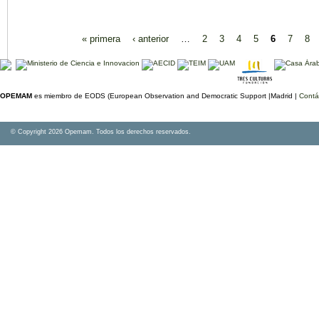
Páginas
« primera
‹ anterior
…
2
3
4
5
6
7
8
OPEMAM
es miembro de EODS (European Observation and Democratic Support |Madrid |
Contá
© Copyright 2026 Opemam. Todos los derechos reservados.