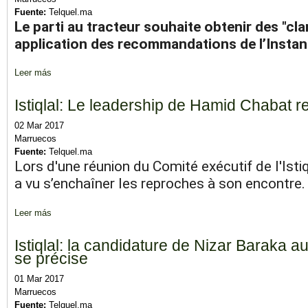
Fuente:
Telquel.ma
Le parti au tracteur souhaite obtenir des "clar
application des recommandations de l’Instan
Leer más
sobre Parlement: le PAM demande la convocation de Driss El 
Istiqlal: Le leadership de Hamid Chabat 
02 Mar 2017
Marruecos
Fuente:
Telquel.ma
Lors d'une réunion du Comité exécutif de l'Istiq
a vu s’enchaîner les reproches à son encontre.
Leer más
sobre Istiqlal: Le leadership de Hamid Chabat remis en cause
Istiqlal: la candidature de Nizar Baraka a
se précise
01 Mar 2017
Marruecos
Fuente:
Telquel.ma