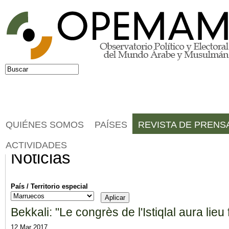
Jump to navigation
Buscar
Formulario de búsqueda
QUIÉNES SOMOS
PAÍSES
REVISTA DE PRENS
ACTIVIDADES
Noticias
País / Territorio especial
Bekkali: "Le congrès de l'Istiqlal aura lieu 
12 Mar 2017