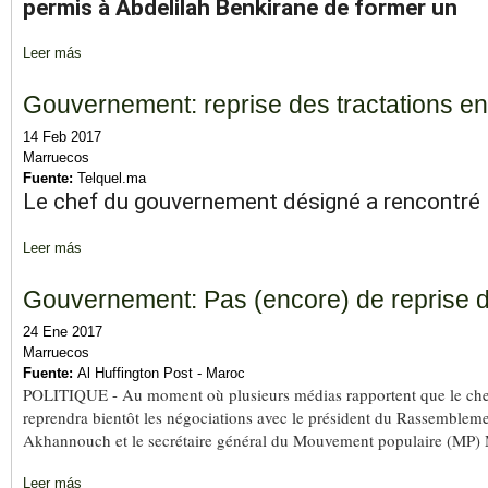
permis à Abdelilah Benkirane de former un
Leer más
sobre Le conseil national du PJD appelle à accélérer la format
Gouvernement: reprise des tractations e
14 Feb 2017
Marruecos
Fuente:
Telquel.ma
Le chef du gouvernement désigné a rencontré le
Leer más
sobre Gouvernement: reprise des tractations entre Benkirane e
Gouvernement: Pas (encore) de reprise d
24 Ene 2017
Marruecos
Fuente:
Al Huffington Post - Maroc
POLITIQUE - Au moment où plusieurs médias rapportent que le ch
reprendra bientôt les négociations avec le président du Rassemblem
Akhannouch et le secrétaire général du Mouvement populaire (MP) Mo
Leer más
sobre Gouvernement: Pas (encore) de reprise des négociations