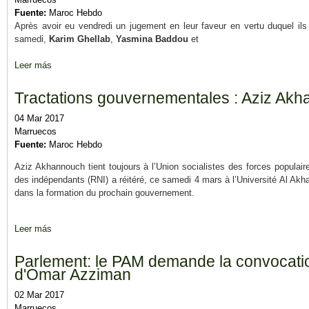
Fuente:
Maroc Hebdo
Après avoir eu vendredi un jugement en leur faveur en vertu duquel ils 
samedi,
Karim Ghellab
,
Yasmina Baddou
et
Leer más
sobre Le conseil national du parti de l’Istiqlal réduit la suspens
Tractations gouvernementales : Aziz Ak
04 Mar 2017
Marruecos
Fuente:
Maroc Hebdo
Aziz Akhannouch tient toujours à l’Union socialistes des forces popula
des indépendants (RNI) a réitéré, ce samedi 4 mars à l’Université Al Akhaw
dans la formation du prochain gouvernement.
Leer más
sobre Tractations gouvernementales : Aziz Akhannouch ne lâch
Parlement: le PAM demande la convocatio
d'Omar Azziman
02 Mar 2017
Marruecos