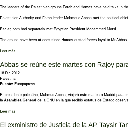
The leaders of the Palestinian groups Fatah and Hamas have held talks in the Eg
Palestinian Authority and Fatah leader Mahmoud Abbas met the political chi
Earlier, both had separately met Egyptian President Mohammed Morsi.
The groups have been at odds since Hamas ousted forces loyal to Mr Abbas in
Leer más
sobre Palestinian groups Fatah and Hamas hold talks in Cairo
Abbas se reúne este martes con Rajoy para
18 Dic 2012
Palestina
Fuente:
Europapress
El presidente palestino, Mahmud Abbas, viajará este martes a Madrid para en
la
Asamblea General
de la ONU en la que recibió estatus de Estado observ
Leer más
sobre Abbas se reúne este martes con Rajoy para agradecer el apo
El exministro de Justicia de la AP, Taysir T