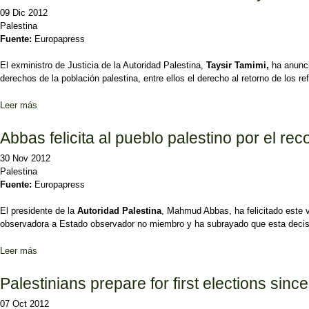
09 Dic 2012
Palestina
Fuente:
Europapress
El exministro de Justicia de la Autoridad Palestina,
Taysir Tamimi,
ha anunci
derechos de la población palestina, entre ellos el derecho al retorno de los re
Leer más
sobre El exministro de Justicia de la AP, Taysir Tamimi, anuncia la 
Abbas felicita al pueblo palestino por el 
30 Nov 2012
Palestina
Fuente:
Europapress
El presidente de la
Autoridad Palestina
, Mahmud Abbas, ha felicitado este v
observadora a Estado observador no miembro y ha subrayado que esta deci
Leer más
sobre Abbas felicita al pueblo palestino por el reconocimiento de
Palestinians prepare for first elections sinc
07 Oct 2012