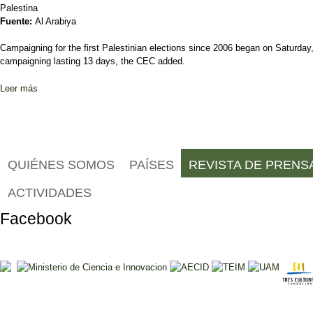
Palestina
Fuente:
Al Arabiya
Campaigning for the first Palestinian elections since 2006 began on Saturday,
campaigning lasting 13 days, the CEC added.
Leer más
sobre Palestinians prepare for first elections since 2006
Páginas
QUIÉNES SOMOS
PAÍSES
REVISTA DE PRENS
ACTIVIDADES
Facebook