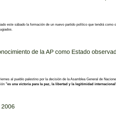
ado este sábado la formación de un nuevo partido político que tendrá como 
fugiados.
formación de un nuevo partido político
reconocimiento de la AP como Estado observ
iernes al pueblo palestino por la decisión de la Asamblea General de Nacione
sión
"es una victoria para la paz, la libertad y la legitimidad internacional
 la AP como Estado observador no miembro
e 2006