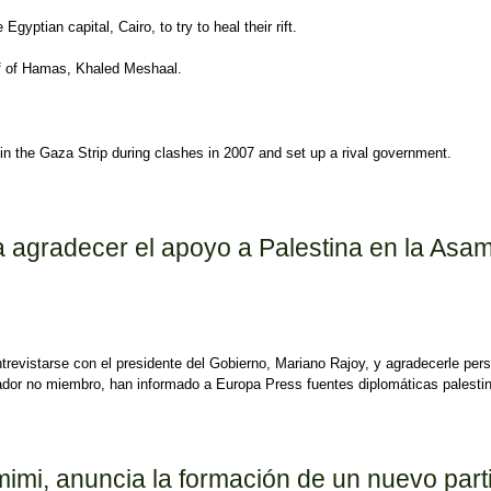
yptian capital, Cairo, to try to heal their rift.
ef of Hamas, Khaled Meshaal.
 the Gaza Strip during clashes in 2007 and set up a rival government.
 agradecer el apoyo a Palestina en la Asa
trevistarse con el presidente del Gobierno, Mariano Rajoy, y agradecerle per
ador no miembro, han informado a Europa Press fuentes diplomáticas palesti
yo a Palestina en la Asamblea de la ONU
amimi, anuncia la formación de un nuevo parti