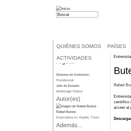
Jump to navigation
Buscar
Formulario de búsqueda
QUIÉNES SOMOS
PAÍSES
Entrevista
ACTIVIDADES
Argelia
Bute
Sistema de Gobierno:
Presidencial
Rafael Bu
Jefe de Estado:
Abdelmajid Tebbun
Entrevista
Autor(es)
científic
acceer al
Rafael Bustos
Especialista en:
Argelia, Túnez
Descarga
Además...