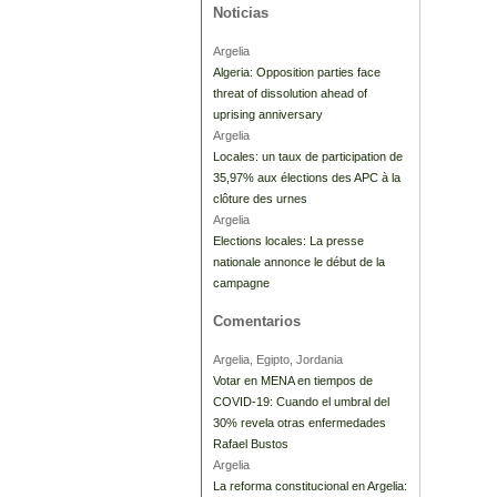
Noticias
Argelia
Algeria: Opposition parties face
threat of dissolution ahead of
uprising anniversary
Argelia
Locales: un taux de participation de
35,97% aux élections des APC à la
clôture des urnes
Argelia
Elections locales: La presse
nationale annonce le début de la
campagne
Comentarios
Argelia, Egipto, Jordania
Votar en MENA en tiempos de
COVID-19: Cuando el umbral del
30% revela otras enfermedades
Rafael Bustos
Argelia
La reforma constitucional en Argelia: