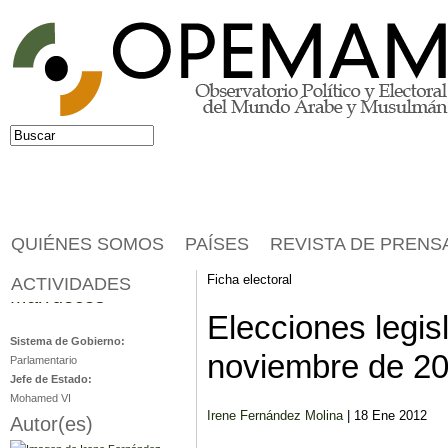
Jump to navigation
Buscar
Formulario de búsqueda
QUIÉNES SOMOS
PAÍSES
REVISTA DE PRENS
Ficha electoral
ACTIVIDADES
Marruecos
Elecciones legis
Sistema de Gobierno:
noviembre de 2
Parlamentario
Jefe de Estado:
Mohamed VI
Irene Fernández Molina
| 18 Ene 2012
Autor(es)