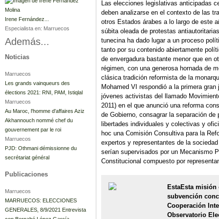
Las elecciones legislativas anticipadas 
deben analizarse en el contexto de las t
Irene Fernández...
otros Estados árabes a lo largo de este añ
Especialista en:
Marruecos
súbita oleada de protestas antiautoritarias
Además...
tunecina ha dado lugar a un proceso polít
tanto por su contenido abiertamente polí
Noticias
de envergadura bastante menor que en otr
régimen, con una generosa hornada de m
Marruecos
clásica tradición reformista de la monarq
Les grands vainqueurs des
Mohamed VI respondió a la primera gran 
élections 2021: RNI, PAM, Istiqlal
jóvenes activistas del llamado Movimient
Marruecos
2011) en el que anunció una reforma cons
Au Maroc, l'homme d'affaires Aziz
de Gobierno, consagrar la separación de p
Akhannouch nommé chef du
libertades individuales y colectivas y ofic
gouvernement par le roi
hoc una Comisión Consultiva para la Ref
Marruecos
expertos y representantes de la sociedad
PJD: Othmani démissionne du
serían supervisados por un Mecanismo Po
secrétariat général
Constitucional compuesto por representan
Publicaciones
Esta
Esta misión 
Marruecos
subvención conc
MARRUECOS: ELECCIONES
Cooperación Inte
GENERALES, 8/9/2021 Entrevista
Observatorio Ele
con Bernabé López García