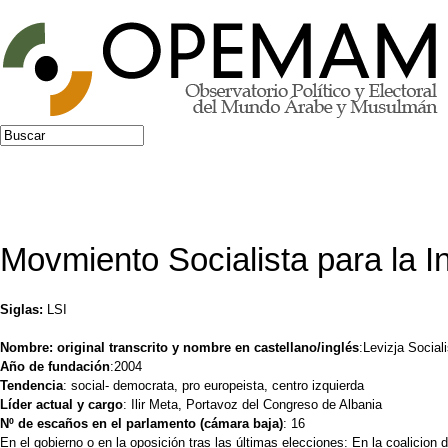
Jump to navigation
Buscar
Formulario de búsqueda
Movmiento Socialista para la I
Siglas:
LSI
Nombre: original transcrito y nombre en castellano/inglés
:Levizja Social
Año de fundación
:2004
Tendencia
: social- democrata, pro europeista, centro izquierda
Líder actual y cargo
: Ilir Meta, Portavoz del Congreso de Albania
Nº de escaños en el parlamento (cámara baja)
: 
En el gobierno o en la oposición tras las últimas elecciones: En la coalicion 