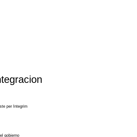
ntegracion
iste per Integrim
16
del gobierno