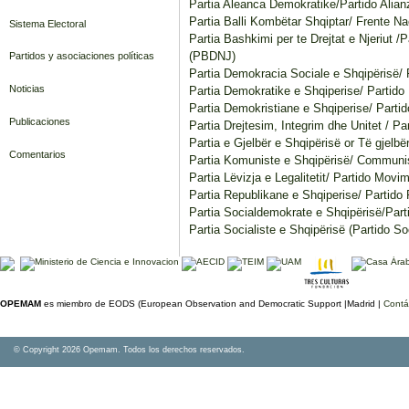
Partia Aleanca Demokratike/Partido Alia
Partia Balli Kombëtar Shqiptar/ Frente N
Sistema Electoral
Partia Bashkimi per te Drejtat e Njeriut 
(PBDNJ)
Partidos y asociaciones políticas
Partia Demokracia Sociale e Shqipërisë/
Noticias
Partia Demokratike e Shqiperise/ Partido
Partia Demokristiane e Shqiperise/ Parti
Publicaciones
Partia Drejtesim, Integrim dhe Unitet / Pa
Partia e Gjelbër e Shqipërisë or Të gjelbë
Comentarios
Partia Komuniste e Shqipërisë/ Communi
Partia Lëvizja e Legalitetit/ Partido Movim
Partia Republikane e Shqiperise/ Partido
Partia Socialdemokrate e Shqipërisë/Par
Partia Socialiste e Shqipërisë (Partido So
OPEMAM
es miembro de EODS (European Observation and Democratic Support |Madrid |
Contá
© Copyright 2026 Opemam. Todos los derechos reservados.