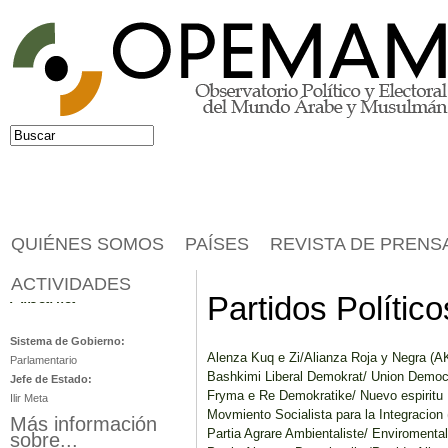
Jump to navigation
Buscar
Formulario de búsqueda
QUIÉNES SOMOS
PAÍSES
REVISTA DE PRENS
ACTIVIDADES
Albania
Partidos Político
Sistema de Gobierno:
Alenza Kuq e Zi/Alianza Roja y Negra (A
Parlamentario
Bashkimi Liberal Demokrat/ Union Democr
Jefe de Estado:
Fryma e Re Demokratike/ Nuevo espiritu
Ilir Meta
Movmiento Socialista para la Integracion 
Más información
Partia Agrare Ambientaliste/ Enviromental
sobre...