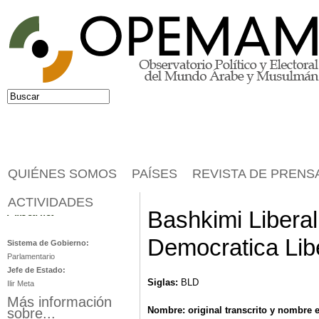
Jump to navigation
Buscar
Formulario de búsqueda
QUIÉNES SOMOS
PAÍSES
REVISTA DE PRENS
ACTIVIDADES
Albania
Bashkimi Libera
Democratica Lib
Sistema de Gobierno:
Parlamentario
Jefe de Estado:
Siglas:
BLD
Ilir Meta
Más información
Nombre: original transcrito y nombre e
sobre...