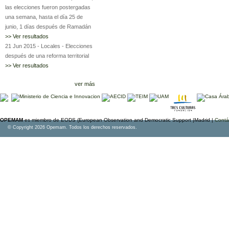
las elecciones fueron postergadas
una semana, hasta el día 25 de
junio, 1 días después de Ramadán
>> Ver resultados
21 Jun 2015
-
Locales
-
Elecciones
después de una reforma territorial
>> Ver resultados
ver más
OPEMAM
es miembro de EODS (European Observation and Democratic Support |Madrid |
Contá
© Copyright 2026 Opemam. Todos los derechos reservados.