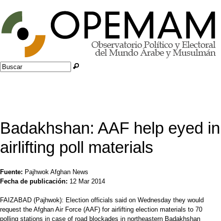
Jump to navigation
Buscar
Formulario de búsqueda
Badakhshan: AAF help eyed in
airlifting poll materials
Fuente:
Pajhwok Afghan News
Fecha de publicación:
12 Mar 2014
FAIZABAD (Pajhwok): Election officials said on Wednesday they would
request the Afghan Air Force (AAF) for airlifting election materials to 70
polling stations in case of road blockades in northeastern Badakhshan