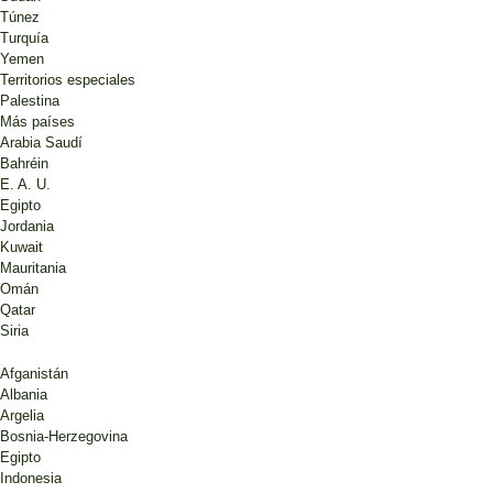
Túnez
Turquía
Yemen
Territorios especiales
Palestina
Más países
Arabia Saudí
Bahréin
E. A. U.
Egipto
Jordania
Kuwait
Mauritania
Omán
Qatar
Siria
Afganistán
Albania
Argelia
Bosnia-Herzegovina
Egipto
Indonesia