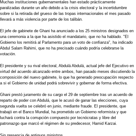
Muchas instituciones gubernamentales han estado prácticamente
paralizadas durante un año debido a la crisis electoral y la incertidumbre
sobre si la retirada del grueso de las tropas internacionales el mes pasado
llevará a más violencia por parte de los talibán.
El jefe de gabinete de Ghani ha anunciado a los 25 ministros designados en
una ceremonia a la que ha asistido el mandatario, que no ha hablado. "El
Gobierno los remitirá al Parlamento para un voto de confianza", ha indicado
Abdul Salam Rahimi, que no ha precisado cuándo podría celebrarse la
votación.
El presidente y su rival electoral, Abdulá Abdulá, actual jefe del Ejecutivo en
virtud del acuerdo alcanzado entre ambos, han pasado meses discutiendo la
composición del nuevo gabinete, lo que ha generado preocupación respecto
a si el Gobierno de unidad podrá sobrevivir y gobernar de forma efectiva.
Ghani prestó juramento de su cargo el 29 de septiembre tras un acuerdo de
reparto de poder con Abdulá, que le acusó de ganar las elecciones, cuya
segunda vuelta se celebró en junio, mediante fraude. El presidente, que
trabajó en el Banco Mundial, ha prometido un Gobierno reformista y que
luchará contra la corrupción compuesto por tecnócratas y libre del
patronazgo que marcó el régimen de su predecesor, Hamid Karzai.
Sin presencia de antiguos ministros