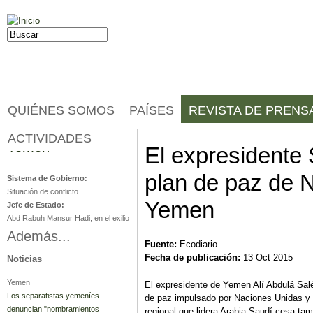
Jump to navigation
Buscar
Formulario de búsqueda
QUIÉNES SOMOS
PAÍSES
REVISTA DE PRENS
ACTIVIDADES
Yemen
El expresidente 
plan de paz de 
Sistema de Gobierno:
Situación de conflicto
Yemen
Jefe de Estado:
Abd Rabuh Mansur Hadi, en el exilio
Además...
Fuente:
Ecodiario
Fecha de publicación:
13 Oct 2015
Noticias
Yemen
El expresidente de Yemen Alí Abdulá Salé
Los separatistas yemeníes
de paz impulsado por Naciones Unidas y a 
denuncian "nombramientos
regional que lidera Arabia Saudí cesa ta