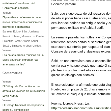
unilaterales" en el seno del
Gobierno yemení.
Gobierno de coalición
Yemen
Salé, que sigue gozando del respaldo de
El presidente de Yemen forma un
dejado el poder hace casi cuatro años, se
nuevo Gobierno de coalición con
expulsar del poder a su antiguo socio y 
miembros separatistas
permanece exiliado en Arabia Saudí.
Bahréin, Egipto, Irán, Jordania,
Kuwait, Líbano, Marruecos, Omán,
La semana pasada, los huthis y el Congre
Palestina, Catar, Arabia Saudí,
remitieron sendas cartas al secretario g
Sudán, Emiratos Árabes Unidos,
expresarle su interés por respetar el pla
Yemen
Consejo de Seguridad y alusiones expresa
Los países árabes reunidos en La
Meca acuerdan enfrentar "las
Salé, en una entrevista con la cadena l
amenazas iraníes"
con la paz y ha subrayado que tanto él c
planteados por los mediadores internacion
Comentarios
quiere un diálogo con pistolas".
Yemen
El expresidente ha afirmado que está dis
El Diálogo de Reconciliación no
Pueblo en un plazo de 21 días siempre y 
atrae a los jóvenes de la revolución
se levante el bloque que impide actualme
Leyla Hamad
Yemen
Fuente: Europa Press. En:
El Diálogo Nacional: discrepancias
http://ecodiario.eleconomista.es/interstit
sobre su composición