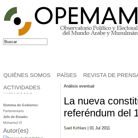
Jump to navigation
Buscar
Formulario de búsqueda
QUIÉNES SOMOS
PAÍSES
REVISTA DE PRENS
Análisis eventual
ACTIVIDADES
Marruecos
La nueva constit
Sistema de Gobierno:
referéndum del 1
Parlamentario
Jefe de Estado:
Mohamed VI
Said Kirhlani
| 01 Jul 2011
Autor(es)