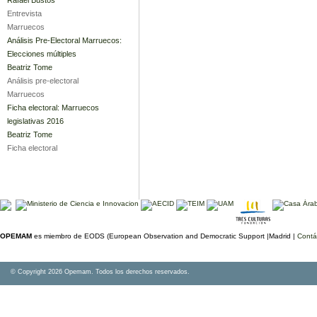
Entrevista
Marruecos
Análisis Pre-Electoral Marruecos:
Elecciones múltiples
Beatriz Tome
Análisis pre-electoral
Marruecos
Ficha electoral: Marruecos
legislativas 2016
Beatriz Tome
Ficha electoral
OPEMAM
es miembro de EODS (European Observation and Democratic Support |Madrid |
Contá
© Copyright 2026 Opemam. Todos los derechos reservados.