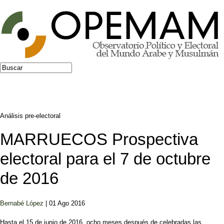
Jump to navigation
Buscar
Formulario de búsqueda
Análisis pre-electoral
MARRUECOS Prospectiva
electoral para el 7 de octubre
de 2016
Bernabé López
| 01 Ago 2016
Hasta el 15 de junio de 2016, ocho meses después de celebradas las