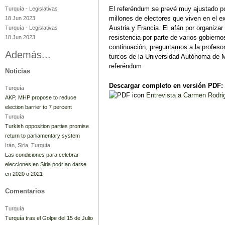
El referéndum se prevé muy ajustado por
Turquía
-
Legislativas
millones de electores que viven en el e
18 Jun 2023
Austria y Francia. El afán por organiza
Turquía
-
Legislativas
resistencia por parte de varios gobiern
18 Jun 2023
continuación, preguntamos a la profes
Además...
turcos de la Universidad Autónoma de 
referéndum
Noticias
Descargar completo en versión PDF:
Turquía
Entrevista a Carmen Rodri
AKP, MHP propose to reduce
election barrier to 7 percent
Turquía
Turkish opposition parties promise
return to parliamentary system
Irán, Siria, Turquía
Las condiciones para celebrar
elecciones en Siria podrían darse
en 2020 o 2021
Comentarios
Turquía
Turquía tras el Golpe del 15 de Julio