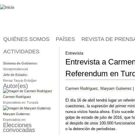
Jump to navigation
QUIÉNES SOMOS
PAÍSES
REVISTA DE PRENS
ACTIVIDADES
Turquía
Entrevista
Entrevista a Carme
Sistema de Gobierno:
Semipresidencial
Referendum en Turq
Jefe de Estado:
Recep Tayyip Erdoğan
Autor(es)
Carmen Rodríguez
,
Maryam Gutierrez
|
Carmen Rodríguez
El día 16 de abril tendrá lugar un refer
Especialista en:
Turquía
cuestiones, la supresión del primer mini
nunca vistos hasta ahora. Esto sucede e
Maryam Gutierrez
golpe de estado de julio de 2016, que h
Especialista en:
al despido de unos 100.000 funcionario
Elecciones
o la detención de periodistas.
convocadas