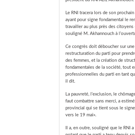
MARRUECOS: ELECCIONES
Análisis Pr
Istiqlal
du gouvern
GENERALES, 8/9/2021
Marruecos:
Le RNI tracera lors de son prochain
Entrevista con Bernabé López
múltiples
ayant pour signe fondamental le re
García
Beatriz To
travailler au plus près des citoyens
Rafael Bustos
Análisis pre
Entrevista
souligné M. Akhannouch à l’ouvertu
Ce congrès doit déboucher sur une 
restructuration du parti pour prend
des femmes, et la création de struc
fondamentales de la société, tout e
professionnelles du parti en tant q
il dit.
La pauvreté, l’exclusion, le chômage
faut combattre sans merci, a estimé
provincial qui se tient sous le signe
vers le 19 mai».
Il a, en outre, souligné que le RNI 
notant que le parti a tenu depuis s