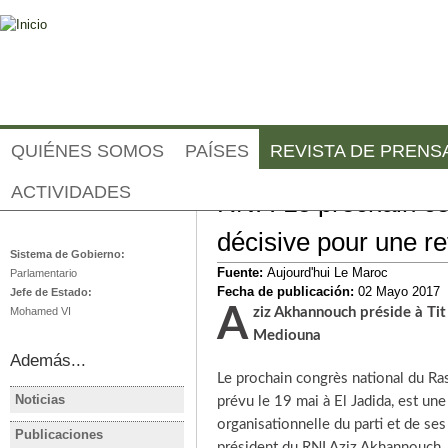
Jump to navigation
QUIÉNES SOMOS
PAÍSES
REVISTA DE PRENS
ACTIVIDADES
RNI : Le prochain co
Marruecos
décisive pour une re
Sistema de Gobierno:
Fuente:
Aujourd'hui Le Maroc
Parlamentario
Fecha de publicación:
02 Mayo 2017
Jefe de Estado:
Aziz Akhannouch préside à Tit Mellil les travaux du congrès provincial de
Mohamed VI
Mediouna
Además...
Le prochain congrès national du Ra
Noticias
prévu le 19 mai à El Jadida, est un
MARRUECOS
MARRUEC
organisationnelle du parti et de ses 
Les grands vainqueurs des
Au Maroc, 
Publicaciones
MARRUECOS
MARRUEC
élections 2021: RNI, PAM,
Aziz Akha
président du RNI Aziz Akhannouch.