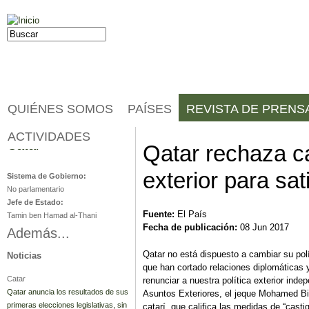
Jump to navigation
Buscar
Formulario de búsqueda
QUIÉNES SOMOS
PAÍSES
REVISTA DE PRENS
ACTIVIDADES
Catar
Qatar rechaza ca
exterior para sa
Sistema de Gobierno:
No parlamentario
Jefe de Estado:
Fuente:
El País
Tamin ben Hamad al-Thani
Fecha de publicación:
08 Jun 2017
Además...
Qatar no está dispuesto a cambiar su polí
Noticias
que han cortado relaciones diplomáticas 
Catar
renunciar a nuestra política exterior inde
Qatar anuncia los resultados de sus
Asuntos Exteriores, el jeque Mohamed Bin
primeras elecciones legislativas, sin
catarí, que califica las medidas de “casti