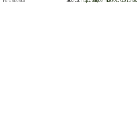
Source:
http://telquel.ma/2017/11/13/les
Ficha electoral