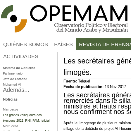
Jump to navigation
QUIÉNES SOMOS
PAÍSES
REVISTA DE PRENS
ACTIVIDADES
Marruecos
Les secrétaires gén
Sistema de Gobierno:
limogés.
Parlamentario
Jefe de Estado:
Fuente:
Telquel
Mohamed VI
Fecha de publicación:
13 Nov 2017
Además...
Les secrétaires généra
remerciés dans le sill
Noticias
ministres et hauts res
Marruecos
nous confirment nos s
Les grands vainqueurs des
élections 2021: RNI, PAM, Istiqlal
Après le limogeage de plusieurs ministr
Marruecos
sillage de la débâcle du projet Al Hoce