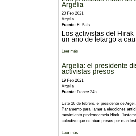
Argelia
23 Feb 2021
Argelia
Fuente:
El País
Los activistas del Hira
un año de letargo a ca
Leer más
sobre Las protestas masivas cont
Argelia: el presidente 
activistas presos
19 Feb 2021
Argelia
Fuente:
France 24h
Este 18 de febrero, el presidente de Arge
Parlamento para llamar a elecciones antic
movimiento prodemocracia Hirak. Justament
colectivo que estaban presos por manifest
Leer más
sobre Argelia: el presidente disu