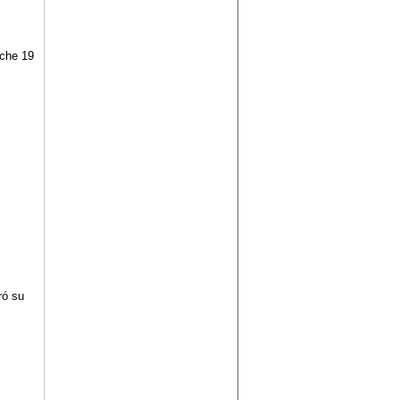
nche 19
ró su