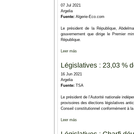
07 Jul 2021
Argelia
Fuente:
Algerie-Eco.com
Le président de la République, Abdelm
gouvernement que dirige le Premier mi
République.
Leer más
sobre Les membres du nouvea
Législatives : 23,03 % d
16 Jun 2021
Argelia
Fuente:
TSA
Le président de l’Autorité nationale indép
provisoires des élections législatives anti
Conseil constitutionnel conformément à la l
Leer más
sobre Législatives : 23,03 % de t