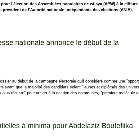
pour l'élection des Assemblées populaires de wilaya (APW) à la clôture
 président de l'Autorité nationale indépendante des élections (ANIE),
ipation de 35,97% aux élections des APC à la clôture des urnes
resse nationale annonce le début de la
ossier au début de la campagne électorale qu'il considère comme une "opport
relevant que la majorité des candidats soient "jeunes et diplômés des univers
rs plus réaliste" pour arriver à la gestion des communes, "première molécule de
sse nationale annonce le début de la campagne
ntielles à minima pour Abdelaziz Bouteflika