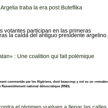
Argelia traba la era post Buteflika
s votantes participan en las primeras
tras la caída del antiguo presidente argelino.
elia traba la era post Buteflika
tan» : Une coalition qui fait polémique
rgement commentée par les Algériens, dont beaucoup y ont vu un «remake
n du Rassemblement national démocratique (RND).
» : Une coalition qui fait polémique
ontra el régimen vuelven a llenar las calles