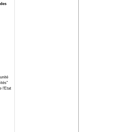
 des
unité
ités"
 l'Etat