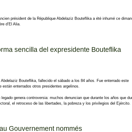
’ancien président de la République Abdelaziz Bouteflika a été inhumé ce dima
e d’El Alia.
elles à minima pour Abdelaziz Bouteflika
orma sencilla del expresidente Bouteflika
e Abdelaziz Bouteflika, fallecido el sábado a los 84 años. Fue enterrado este
e están enterrados otros presidentes argelinos.
u legado genera controversia: muchos denuncian que durante los años que du
toral, el retroceso de las libertades, la pobreza y los privilegios del Ejército.
a sencilla del expresidente Bouteflika
eau Gouvernement nommés