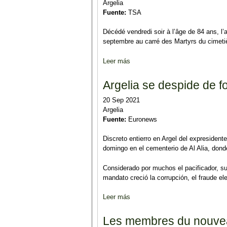
Argelia
Fuente:
TSA
Décédé vendredi soir à l’âge de 84 ans, l
septembre au carré des Martyrs du cimetièr
Leer más
sobre Des funérailles présidenti
Argelia se despide de f
20 Sep 2021
Argelia
Fuente:
Euronews
Discreto entierro en Argel del expresident
domingo en el cementerio de Al Alia, dond
Considerado por muchos el pacificador, s
mandato creció la corrupción, el fraude elec
Leer más
sobre Argelia se despide de form
Les membres du nouv