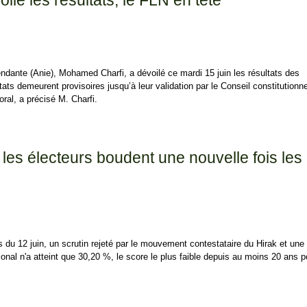
oile les résultats, le FLN en tête
pendante (Anie), Mohamed Charfi, a dévoilé ce mardi 15 juin les résultats des
ltats demeurent provisoires jusqu’à leur validation par le Conseil constitutionne
ral, a précisé M. Charfi.
e les résultats, le FLN en tête
: les électeurs boudent une nouvelle fois les
s du 12 juin, un scrutin rejeté par le mouvement contestataire du Hirak et une 
ational n'a atteint que 30,20 %, le score le plus faible depuis au moins 20 ans 
es électeurs boudent une nouvelle fois les urnes