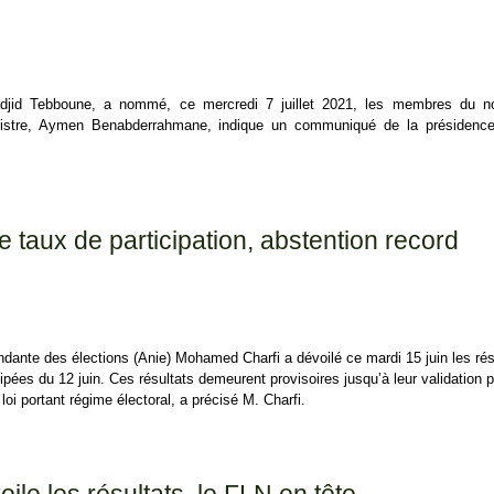
adjid Tebboune, a nommé, ce mercredi 7 juillet 2021, les membres du n
nistre, Aymen Benabderrahmane, indique un communiqué de la présidence
u Gouvernement nommés
e taux de participation, abstention record
endante des élections (Anie) Mohamed Charfi a dévoilé ce mardi 15 juin les rés
cipées du 12 juin. Ces résultats demeurent provisoires jusqu’à leur validation p
oi portant régime électoral, a précisé M. Charfi.
aux de participation, abstention record