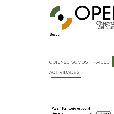
Jump to navigation
Buscar
Formulario de búsqueda
QUIÉNES SOMOS
PAÍSES
Noticias
ACTIVIDADES
País / Territorio especial