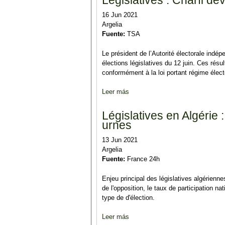
Législatives : Charfi dév
16 Jun 2021
Argelia
Fuente:
TSA
Le président de l’Autorité électorale indé
élections législatives du 12 juin. Ces résu
conformément à la loi portant régime électo
Leer más
sobre Législatives : Charfi dévoil
Législatives en Algérie 
urnes
13 Jun 2021
Argelia
Fuente:
France 24h
Enjeu principal des législatives algérienne
de l'opposition, le taux de participation n
type de d'élection.
Leer más
sobre Législatives en Algérie : l