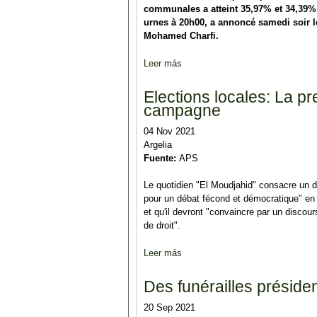
communales a atteint 35,97% et 34,39% 
urnes à 20h00, a annoncé samedi soir le
Mohamed Charfi.
Leer más
sobre Locales: un taux de partic
Elections locales: La p
campagne
04 Nov 2021
Argelia
Fuente:
APS
Le quotidien "El Moudjahid" consacre un d
pour un débat fécond et démocratique" en 
et qu'il devront "convaincre par un discou
de droit".
Leer más
sobre Elections locales: La pre
Des funérailles préside
20 Sep 2021