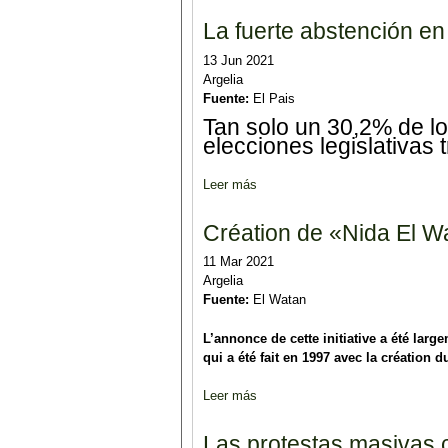
La fuerte abstención en 
13 Jun 2021
Argelia
Fuente:
El Pais
Tan solo un 30,2% de lo
elecciones legislativas 
Leer más
sobre La fuerte abstención en Arg
Création de «Nida El Wa
11 Mar 2021
Argelia
Fuente:
El Watan
L’annonce de cette initiative a été la
qui a été fait en 1997 avec la créatio
Leer más
sobre Création de «Nida El Watan
Las protestas masivas c