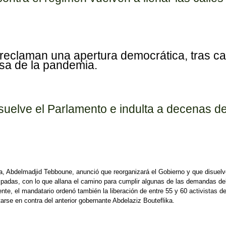
k reclaman una apertura democrática, tras ca
usa de la pandemia.
ra el régimen vuelven a llenar las calles de Argelia
disuelve el Parlamento e indulta a decenas d
lia, Abdelmadjid Tebboune, anunció que reorganizará el Gobierno y que disuelv
ipadas, con lo que allana el camino para cumplir algunas de las demandas de
e, el mandatario ordenó también la liberación de entre 55 y 60 activistas d
arse en contra del anterior gobernante Abdelaziz Bouteflika.
elve el Parlamento e indulta a decenas de activistas presos