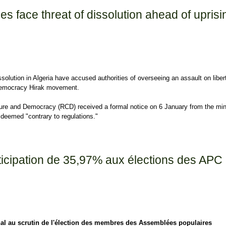
ies face threat of dissolution ahead of uprisi
issolution in Algeria have accused authorities of overseeing an assault on liber
o-democracy Hirak movement.
lture and Democracy (RCD) received a formal notice on 6 January from the min
es deemed "contrary to regulations."
 face threat of dissolution ahead of uprising anniversary
ticipation de 35,97% aux élections des APC 
nal au scrutin de l'élection des membres des Assemblées populaires