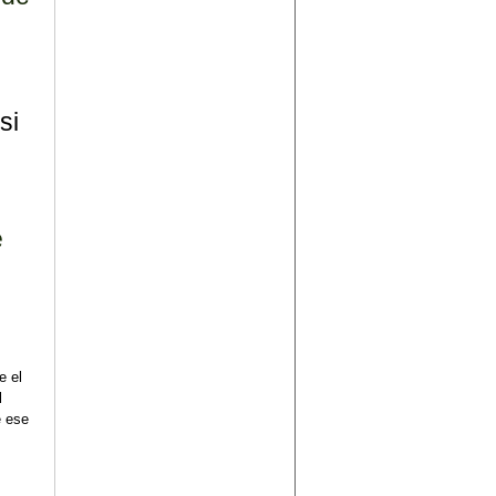
si
e
e el
l
e ese