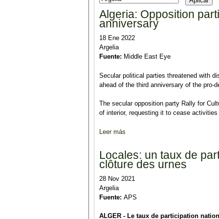
Algeria: Opposition part
anniversary
18 Ene 2022
Argelia
Fuente:
Middle East Eye
Secular political parties threatened with d
ahead of the third anniversary of the pr
The secular opposition party Rally for Cu
of interior, requesting it to cease activiti
Leer más
sobre Algeria: Opposition parties
Locales: un taux de par
clôture des urnes
28 Nov 2021
Argelia
Fuente:
APS
ALGER - Le taux de participation natio