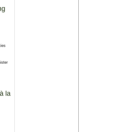
ng
ties
ister
à la