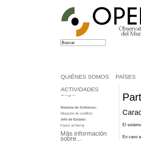
Jump to navigation
Buscar
Formulario de búsqueda
QUIÉNES SOMOS
PAÍSES
ACTIVIDADES
Libya
Part
Sistema de Gobierno:
Carac
Situación de conflicto
Jefe de Estado:
El sistema
Fayez al-Sarraj
Más información
En caso a
sobre...