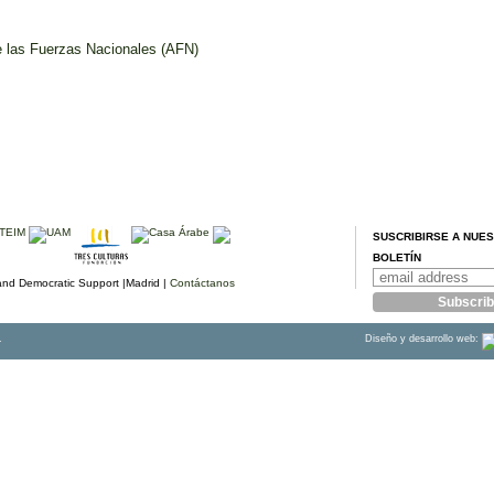
e las Fuerzas Nacionales (AFN)
SUSCRIBIRSE A NUE
BOLETÍN
d Democratic Support |Madrid |
Contáctanos
.
Diseño y desarrollo web: