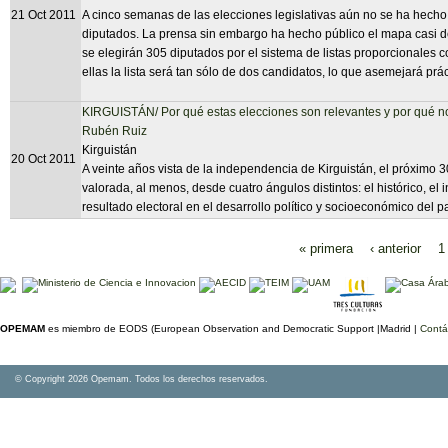
21 Oct 2011
A cinco semanas de las elecciones legislativas aún no se ha hecho o
diputados. La prensa sin embargo ha hecho público el mapa casi de
se elegirán 305 diputados por el sistema de listas proporcionales 
ellas la lista será tan sólo de dos candidatos, lo que asemejará prá
KIRGUISTÁN/ Por qué estas elecciones son relevantes y por qué no
Rubén Ruiz
Kirguistán
20 Oct 2011
A veinte años vista de la independencia de Kirguistán, el próximo 3
valorada, al menos, desde cuatro ángulos distintos: el histórico, el i
resultado electoral en el desarrollo político y socioeconómico del pa
« primera
‹ anterior
1
Páginas
OPEMAM
es miembro de EODS (European Observation and Democratic Support |Madrid |
Contá
© Copyright 2026 Opemam. Todos los derechos reservados.