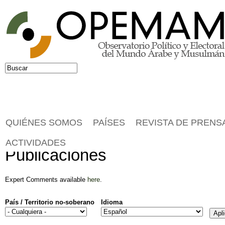
Jump to navigation
Buscar
Formulario de búsqueda
QUIÉNES SOMOS
PAÍSES
REVISTA DE PRENS
ACTIVIDADES
Publicaciones
Expert Comments available
here
.
País / Territorio no-soberano
Idioma