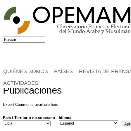
Jump to navigation
Buscar
Formulario de búsqueda
QUIÉNES SOMOS
PAÍSES
REVISTA DE PRENS
ACTIVIDADES
Publicaciones
Expert Comments available
here
.
País / Territorio no-soberano
Idioma