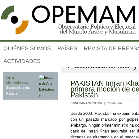
Jump to navigation
QUIÉNES SOMOS
PAÍSES
REVISTA DE PRENS
ACTIVIDADES
Publicaciones 
Autor
Ana
PAKISTAN Imran Khan 
Ballesteros
primera moción de cen
Especialista en:
Pakistán
Pakistán
ANÁLISIS EVENTUAL
PAKISTÁN
Desde 2008, Pakistán ha experimentado una sucesión de gobiernos electos que contrasta
con un pasado marcado por golpes d
embargo, ningún primer ministro ha co
caso de Imran Khan auguraba ser di
décadas de alternancia en el poder 