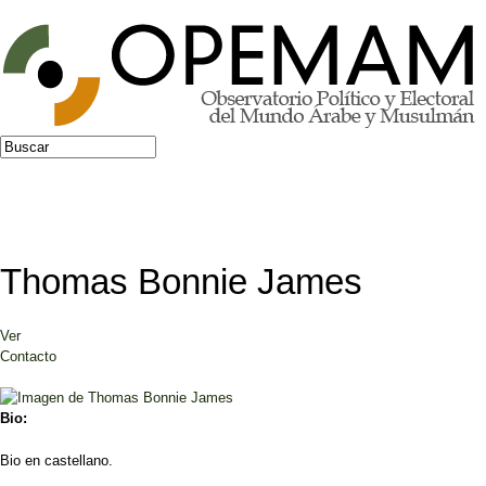
Jump to navigation
Buscar
Formulario de búsqueda
Thomas Bonnie James
Ver
(solapa activa)
Solapas principales
Contacto
Bio:
Bio en castellano.