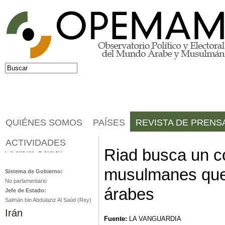
Jump to navigation
Buscar
Formulario de búsqueda
QUIÉNES SOMOS
PAÍSES
REVISTA DE PRENS
ACTIVIDADES
Arabia Saudí
Riad busca un c
musulmanes que 
Sistema de Gobierno:
No parlamentario
árabes
Jefe de Estado:
Salmán bin Abdulaziz Al Saúd (Rey)
Irán
Fuente:
LA VANGUARDIA