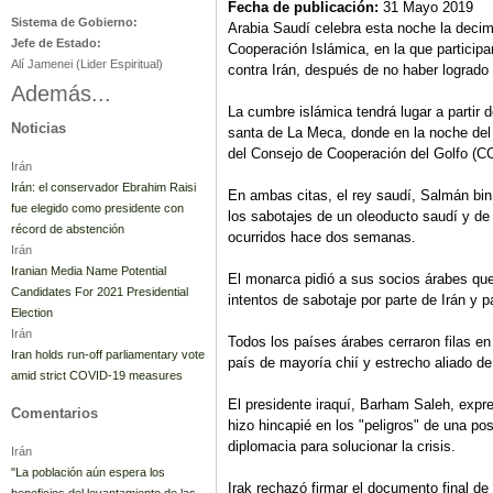
Fecha de publicación:
31 Mayo 2019
Sistema de Gobierno:
Arabia Saudí celebra esta noche la decim
Jefe de Estado:
Cooperación Islámica, en la que participa
Alí Jamenei (Lider Espiritual)
contra Irán, después de no haber lograd
Además...
La cumbre islámica tendrá lugar a partir 
Noticias
santa de La Meca, donde en la noche del 
del Consejo de Cooperación del Golfo (C
Irán
Irán: el conservador Ebrahim Raisi
En ambas citas, el rey saudí, Salmán bin 
fue elegido como presidente con
los sabotajes de un oleoducto saudí y de
récord de abstención
ocurridos hace dos semanas.
Irán
Iranian Media Name Potential
El monarca pidió a sus socios árabes que
Candidates For 2021 Presidential
intentos de sabotaje por parte de Irán y p
Election
Irán
Todos los países árabes cerraron filas en
Iran holds run-off parliamentary vote
país de mayoría chií y estrecho aliado de
amid strict COVID-19 measures
El presidente iraquí, Barham Saleh, expr
Comentarios
hizo hincapié en los "peligros" de una pos
diplomacia para solucionar la crisis.
Irán
"La población aún espera los
Irak rechazó firmar el documento final de
beneficios del levantamiento de las