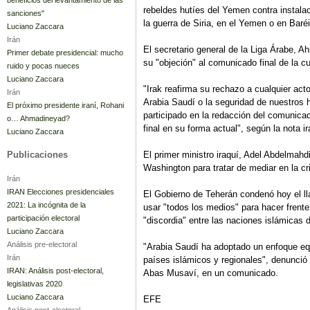
rebeldes hutíes del Yemen contra instalac
sanciones"
la guerra de Siria, en el Yemen o en Baréi
Luciano Zaccara
Irán
El secretario general de la Liga Árabe, 
Primer debate presidencial: mucho
su "objeción" al comunicado final de la cu
ruido y pocas nueces
Luciano Zaccara
"Irak reafirma su rechazo a cualquier act
Irán
Arabia Saudí o la seguridad de nuestros
El próximo presidente iraní, Rohani
participado en la redacción del comunicad
o… Ahmadineyad?
final en su forma actual", según la nota ir
Luciano Zaccara
Publicaciones
El primer ministro iraquí, Adel Abdelmah
Washington para tratar de mediar en la cr
Irán
IRAN Elecciones presidenciales
El Gobierno de Teherán condenó hoy el l
2021: La incógnita de la
usar "todos los medios" para hacer frente
participación electoral
"discordia" entre las naciones islámicas d
Luciano Zaccara
Análisis pre-electoral
"Arabia Saudí ha adoptado un enfoque equ
Irán
países islámicos y regionales", denunció e
IRAN: Análisis post-electoral,
Abas Musaví, en un comunicado.
legislativas 2020
Luciano Zaccara
EFE
Análisis post-electoral