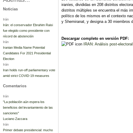
iraníes, divididas en 208 distritos elector
Noticias
distritos múltiples se encuentra el más i
político de los mismos en el contexto nac
Irán
y Shemiranat, y designa a 30 miembros d
Irán: el conservador Ebrahim Raisi
fue elegido como presidente con
récord de abstención
Descargar completo en versión PDF:
Irán
IRAN: Análisis post-electoral
Iranian Media Name Potential
Candidates For 2021 Presidential
Election
Irán
Iran holds run-off parliamentary vote
amid strict COVID-19 measures
Comentarios
Irán
"La población aún espera los
beneficios del levantamiento de las
sanciones"
Luciano Zaccara
Irán
Primer debate presidencial: mucho