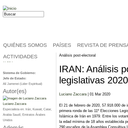
Jump to navigation
Buscar
Formulario de búsqueda
QUIÉNES SOMOS
PAÍSES
REVISTA DE PRENS
Análisis post-electoral
ACTIVIDADES
Irán
IRAN: Análisis po
Sistema de Gobierno:
legislativas 2020
Jefe de Estado:
Alí Jamenei (Lider Espiritual)
Autor(es)
Luciano Zaccara
| 01 Mar 2020
Luciano Zaccara
El 21 de febrero de 2020, 57.918.000 de i
Especialista en:
Irán, Kuwait, Catar,
primera ronda de las 11º Elecciones Legis
Arabia Saudí, Emiratos Árabes
Islámica de Irán en 1979. Entre los votan
Unidos
la edad mínima de 18 años establecida por
Además...
290 escaños de la Asamblea Consultiva Is