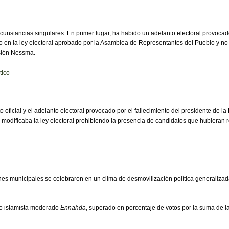
unstancias singulares. En primer lugar, ha habido un adelanto electoral provocado 
 en la ley electoral aprobado por la Asamblea de Representantes del Pueblo y no fi
isión Nessma.
tico
 oficial y el adelanto electoral provocado por el fallecimiento del presidente de l
dificaba la ley electoral prohibiendo la presencia de candidatos que hubieran reci
iones municipales se celebraron en un clima de desmovilización política generaliz
ido islamista moderado
Ennahda
, superado en porcentaje de votos por la suma de 