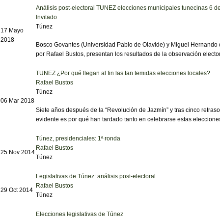
Análisis post-electoral TUNEZ elecciones municipales tunecinas 6 
Invitado
Túnez
17 Mayo
2018
Bosco Govantes (Universidad Pablo de Olavide) y Miguel Hernando 
por Rafael Bustos, presentan los resultados de la observación elec
TUNEZ ¿Por qué llegan al fin las tan temidas elecciones locales?
Rafael Bustos
Túnez
06 Mar 2018
Siete años después de la “Revolución de Jazmín” y tras cinco retras
evidente es por qué han tardado tanto en celebrarse estas elecciones
Túnez, presidenciales: 1ª ronda
Rafael Bustos
25 Nov 2014
Túnez
Legislativas de Túnez: análisis post-electoral
Rafael Bustos
29 Oct 2014
Túnez
Elecciones legislativas de Túnez