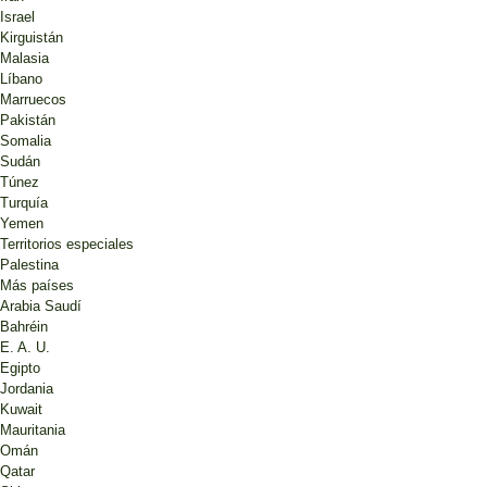
Israel
Kirguistán
Malasia
Líbano
Marruecos
Pakistán
Somalia
Sudán
Túnez
Turquía
Yemen
Territorios especiales
Palestina
Más países
Arabia Saudí
Bahréin
E. A. U.
Egipto
Jordania
Kuwait
Mauritania
Omán
Qatar