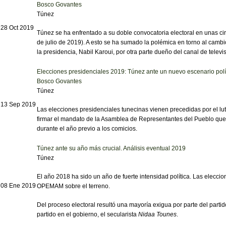
Bosco Govantes
Túnez
28 Oct 2019
Túnez se ha enfrentado a su doble convocatoria electoral en unas circ
de julio de 2019). A esto se ha sumado la polémica en torno al cambio
la presidencia, Nabil Karoui, por otra parte dueño del canal de telev
Elecciones presidenciales 2019: Túnez ante un nuevo escenario polí
Bosco Govantes
Túnez
13 Sep 2019
Las elecciones presidenciales tunecinas vienen precedidas por el luto
firmar el mandato de la Asamblea de Representantes del Pueblo que mo
durante el año previo a los comicios.
Túnez ante su año más crucial. Análisis eventual 2019
Túnez
El año 2018 ha sido un año de fuerte intensidad política. Las elecc
08 Ene 2019
OPEMAM sobre el terreno.
Del proceso electoral resultó una mayoría exigua por parte del part
partido en el gobierno, el secularista
Nidaa Tounes
.