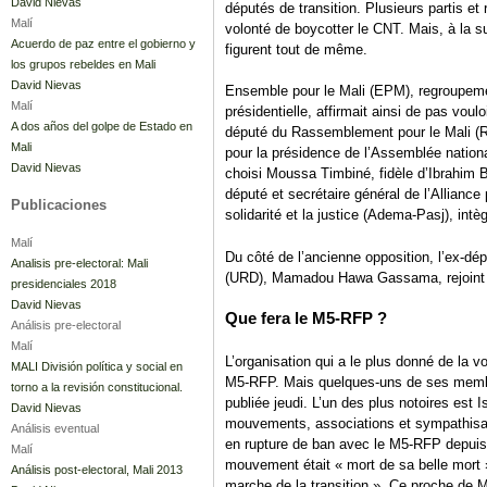
David Nievas
députés de transition. Plusieurs partis 
Malí
volonté de boycotter le CNT. Mais, à la s
Acuerdo de paz entre el gobierno y
figurent tout de même.
los grupos rebeldes en Mali
David Nievas
Ensemble pour le Mali (EPM), regroupemen
Malí
présidentielle, affirmait ainsi de pas vo
A dos años del golpe de Estado en
député du Rassemblement pour le Mali (RPM
Mali
pour la présidence de l’Assemblée nationa
David Nievas
choisi Moussa Timbiné, fidèle d’Ibrahim
député et secrétaire général de l’Alliance 
Publicaciones
solidarité et la justice (Adema-Pasj), int
Malí
Du côté de l’ancienne opposition, l’ex-dép
Analisis pre-electoral: Mali
(URD), Mamadou Hawa Gassama, rejoint 
presidenciales 2018
David Nievas
Que fera le M5-RFP ?
Análisis pre-electoral
Malí
L’organisation qui a le plus donné de la v
MALI División política y social en
M5-RFP. Mais quelques-uns de ses membr
torno a la revisión constitucional.
publiée jeudi. L’un des plus notoires est 
David Nievas
mouvements, associations et sympathisa
Análisis eventual
en rupture de ban avec le M5-RFP depuis l
Malí
mouvement était « mort de sa belle mort »
Análisis post-electoral, Mali 2013
marche de la transition ». Ce proche de M