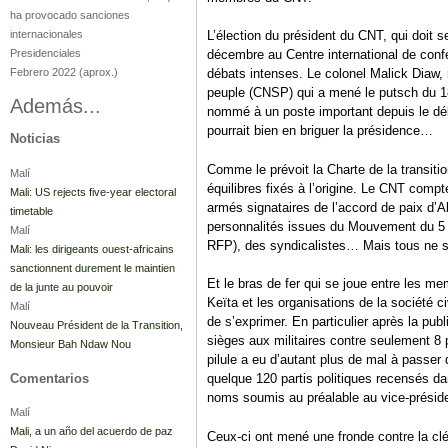
ha provocado sanciones
internacionales
L’élection du président du CNT, qui doit s
Presidenciales
décembre au Centre international de conf
Febrero 2022
(aprox.)
débats intenses. Le colonel Malick Diaw,
peuple (CNSP) qui a mené le putsch du 18 
Además...
nommé à un poste important depuis le débu
pourrait bien en briguer la présidence…
Noticias
Comme le prévoit la Charte de la transition
Malí
équilibres fixés à l’origine. Le CNT com
Mali: US rejects five-year electoral
armés signataires de l’accord de paix d’A
timetable
personnalités issues du Mouvement du 5 
Malí
RFP), des syndicalistes… Mais tous ne 
Mali: les dirigeants ouest-africains
sanctionnent durement le maintien
Et le bras de fer qui se joue entre les m
de la junte au pouvoir
Keïta et les organisations de la société 
Malí
de s’exprimer. En particulier après la publ
Nouveau Président de la Transition,
sièges aux militaires contre seulement 8 
Monsieur Bah Ndaw Nou
pilule a eu d’autant plus de mal à passer
Comentarios
quelque 120 partis politiques recensés da
noms soumis au préalable au vice-présid
Malí
Mali, a un año del acuerdo de paz
Ceux-ci ont mené une fronde contre la clé