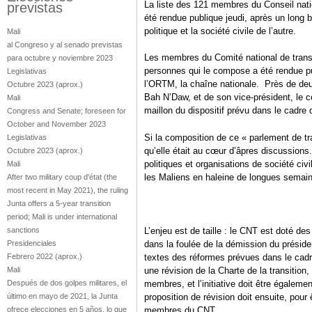
La liste des 121 membres du Conseil nation
previstas
été rendue publique jeudi, après un long br
politique et la société civile de l’autre.
Mali
al Congreso y al senado previstas
Les membres du Comité national de trans
para octubre y noviembre 2023
personnes qui le compose a été rendue pu
Legislativas
l’ORTM, la chaîne nationale. Près de deu
Octubre 2023
(aprox.)
Bah N’Daw, et de son vice-président, le co
Mali
maillon du dispositif prévu dans le cadre d
Congress and Senate; foreseen for
October and November 2023
Si la composition de ce « parlement de tra
Legislativas
qu’elle était au cœur d’âpres discussions
Octubre 2023
(aprox.)
politiques et organisations de société civ
Mali
les Maliens en haleine de longues semai
After two military coup d'état (the
most recent in May 2021), the ruling
Junta offers a 5-year transition
period; Mali is under international
sanctions
L’enjeu est de taille : le CNT est doté de
Presidenciales
dans la foulée de la démission du présid
Febrero 2022
(aprox.)
textes des réformes prévues dans le cadr
Mali
une révision de la Charte de la transition,
Después de dos golpes militares, el
membres, et l’initiative doit être égalemen
último en mayo de 2021, la Junta
proposition de révision doit ensuite, pour
ofrece elecciones en 5 años, lo que
membres du CNT.