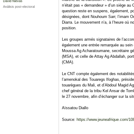
David Nievas
n’était pas « demandeur » d’un siège au C
Análisis post-electoral
question reste en suspens, également, pou
désignées, dont Nouhoum Sarr, l’imam Ou
Diarra. Le mouvement n’a, à l’heure où no
position.
Les groupes armés signataires de l’accord 
également une entrée remarquée au sein
Moussa Ag Acharatoumane, secrétaire gé
(MSA), et celle de Attay Ag Abdallah, por
(CMA).
Le CNT compte également des notabilités
l’amenokal des Touaregs Ifoghas, présiden
touarègues du Mali, et d’Abdoul Magid A
chef général de la tribu Kel Ansar de T
le 27 novembre, afin d’échanger sur la si
Aïssatou Diallo
Source:
https://www.jeuneafrique.com/108