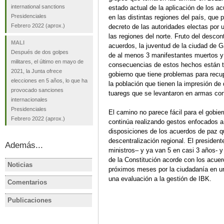
international sanctions
estado actual de la aplicación de los ac
Presidenciales
en las distintas regiones del país, que 
Febrero 2022
(aprox.)
decreto de las autoridades electas por 
las regiones del norte. Fruto del descon
MALI
acuerdos, la juventud de la ciudad de G
Después de dos golpes
de al menos 3 manifestantes muertos y 3
militares, el último en mayo de
consecuencias de estos hechos están to
2021, la Junta ofrece
gobierno que tiene problemas para recup
elecciones en 5 años, lo que ha
la población que tienen la impresión d
provocado sanciones
tuaregs que se levantaron en armas con
internacionales
Presidenciales
El camino no parece fácil para el gobie
Febrero 2022
(aprox.)
continúa realizando gestos enfocados a 
disposiciones de los acuerdos de paz q
descentralización regional. El presiden
Además...
ministros– y ya van 5 en casi 3 años- y
de la Constitución acorde con los acue
Noticias
MALÍ
MALÍ
próximos meses por la ciudadanía en u
Mali: US rejects five-year
Mali: les d
una evaluación a la gestión de IBK.
Comentarios
MALÍ
MALÍ
electoral timetable
africains 
Acuerdo de paz entre el
A dos años
durement l
Publicaciones
MALÍ
MALÍ
gobierno y los grupos
Estado en 
junte au p
Analisis pre-electoral: Mali
MALI Divisi
rebeldes en Mali
David Niev
presidenciales 2018
en torno a 