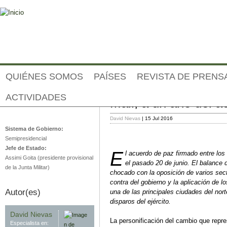
Jump to navigation
QUIÉNES SOMOS
PAÍSES
REVISTA DE PRENS
ACTIVIDADES
Mali, a un año del 
Malí
David Nievas
| 15 Jul 2016
Sistema de Gobierno:
Semipresidencial
Jefe de Estado:
E
l acuerdo de paz firmado entre los
Assimi Goita (presidente provisional
el pasado 20 de junio. El balance 
de la Junta Militar)
chocado con la oposición de varios sect
contra del gobierno y la aplicación de 
Autor(es)
una de las principales ciudades del nor
disparos del ejército.
David Nievas
La personificación del cambio que repr
Especialista en: