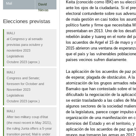
Keita (conocido como IBK) en su elecci
Malí
ante los ojos de la ciudadanía. Si el pr
electoral contundente sobre sus advers
de mala gestión en casi todos los asu
Elecciones previstas
político fuerte y firme que necesitaba M
presentaban en 2013. Uno de los desafío
MALI
rebelión árabe y tuareg en el norte del 
al Congreso y al senado
los acuerdos de Argel el 15 de mayo y ra
previstas para octubre y
2015 abrieron una ventana de esperanza 
noviembre 2023
que el país y las vulnerables poblacione
Legislativas
países vecinos sufren diariamente.
Octubre 2023
(aprox.)
La aplicación de los acuerdos de paz p
MALI
de esperar, plagada de obstáculos. A la
Congress and Senate;
atomización de los grupos armados rebel
foreseen for October and
Bamako que han contestado sobre el ter
November 2023
dificultado la negociación de la aplicac
Legislativas
se están trasladando a las calles de M
Octubre 2023
(aprox.)
algunos sectores de la sociedad maliens
MALI
de la legislatura, parece coger impulso e
After two military coup d'état
organización de una manifestación en c
(the most recent in May 2021),
dominios del Estado y en el territorio,
the ruling Junta offers a 5-year
aplicación de los acuerdos de paz que be
transition period; Mali is under
grupos que tomaron las armas en 2012.