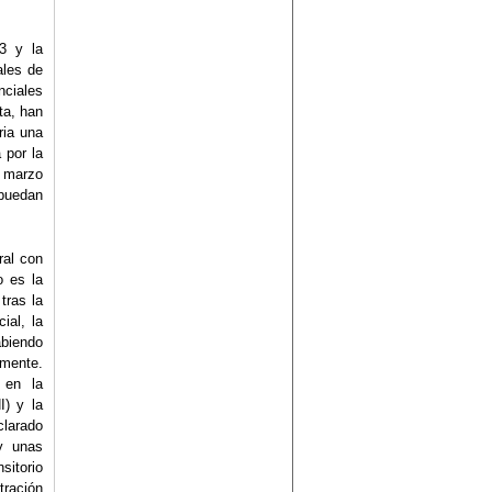
13 y la
ales de
nciales
ta, han
ria una
 por la
e marzo
 puedan
ral con
o es la
tras la
ial, la
abiendo
amente.
 en la
I) y la
larado
y unas
sitorio
tración