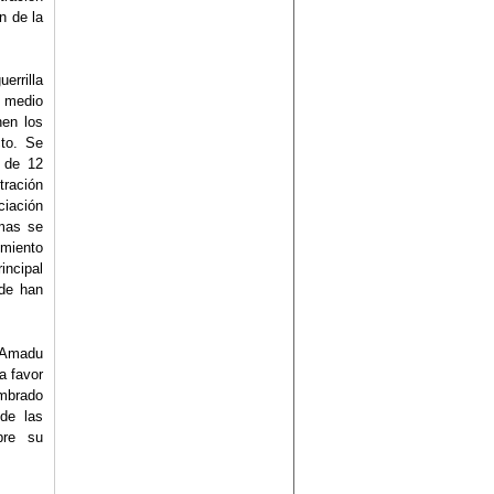
n de la
errilla
l medio
nen los
cto. Se
 de 12
tración
ciación
emas se
imiento
incipal
nde han
a Amadu
a favor
ombrado
 de las
bre su