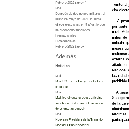
Febrero 2022
(aprox.)
Territoria
Mali
cita electo
Después de dos golpes militares, el
último en mayo de 2021, la Junta
A pesar d
ofrece elecciones en 5 años, lo que
por parte
ha provocado sanciones
rural. As
internacionales
miles de 
Presidenciales
calcula 
Febrero 2022
(aprox.)
meses que
maliense 
Además...
externa d
añade un 
Noticias
Nacional 
localidad
Malí
prohibido 
Mali: US rejects five-year electoral
timetable
A pesar d
Malí
Sanogo man
Mali: les dirigeants ouest-africains
de la cel
sanctionnent durement le maintien
oficialme
de la junte au pouvoir
reformas
Malí
participac
Nouveau Président de la Transition,
Monsieur Bah Ndaw Nou