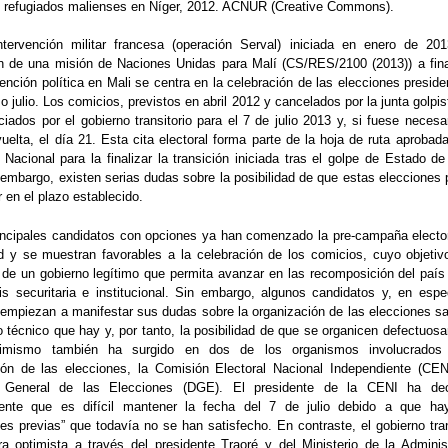
refugiados malienses en Níger, 2012. ACNUR (Creative Commons).
ntervención militar francesa (operación Serval) iniciada en enero de 20
n de una misión de Naciones Unidas para Malí (CS/RES/2100 (2013)) a fin
atención política en Mali se centra en la celebración de las elecciones preside
o julio. Los comicios, previstos en abril 2012 y cancelados por la junta golpis
iados por el gobierno transitorio para el 7 de julio 2013 y, si fuese necesa
elta, el día 21. Esta cita electoral forma parte de la hoja de ruta aprobada
Nacional para la finalizar la transición iniciada tras el golpe de Estado d
 embargo, existen serias dudas sobre la posibilidad de que estas elecciones
r en el plazo establecido.
ipales candidatos con opciones ya han comenzado la pre-campaña electo
d y se muestran favorables a la celebración de los comicios, cuyo objetiv
de un gobierno legítimo que permita avanzar en las recomposición del país 
sis securitaria e institucional. Sin embargo, algunos candidatos y, en espec
 empiezan a manifestar sus dudas sobre la organización de las elecciones s
o técnico que hay y, por tanto, la posibilidad de que se organicen defectuos
imismo también ha surgido en dos de los organismos involucrados
ión de las elecciones, la Comisión Electoral Nacional Independiente (CEN
n General de las Elecciones (DGE). El presidente de la CENI ha dec
mente que es difícil mantener la fecha del 7 de julio debido a que ha
es previas” que todavía no se han satisfecho. En contraste, el gobierno tran
a optimista a través del presidente Traoré y del Ministerio de la Adminis