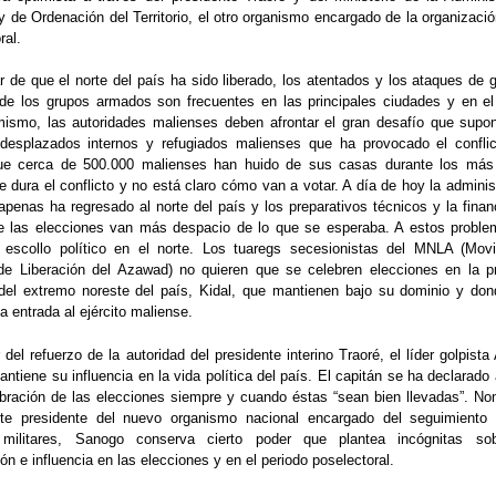
l y de Ordenación del Territorio, el otro organismo encargado de la organizació
ral.
e que el norte del país ha sido liberado, los atentados y los ataques de gu
 de los grupos armados son frecuentes en las principales ciudades y en e
imismo, las autoridades malienses deben afrontar el gran desafío que supo
desplazados internos y refugiados malienses que ha provocado el confli
que cerca de 500.000 malienses han huido de sus casas durante los más
 dura el conflicto y no está claro cómo van a votar. A día de hoy la adminis
apenas ha regresado al norte del país y los preparativos técnicos y la finan
e las elecciones van más despacio de lo que se esperaba. A estos probl
escollo político en el norte. Los tuaregs secesionistas del MNLA (Mov
de Liberación del Azawad) no quieren que se celebren elecciones en la pr
 del extremo noreste del país, Kidal, que mantienen bajo su dominio y do
la entrada al ejército maliense.
el refuerzo de la autoridad del presidente interino Traoré, el líder golpist
tiene su influencia en la vida política del país. El capitán se ha declarado 
ebración de las elecciones siempre y cuando éstas “sean bien llevadas”. N
nte presidente del nuevo organismo nacional encargado del seguimiento
 militares, Sanogo conserva cierto poder que plantea incógnitas so
ión e influencia en las elecciones y en el periodo poselectoral.