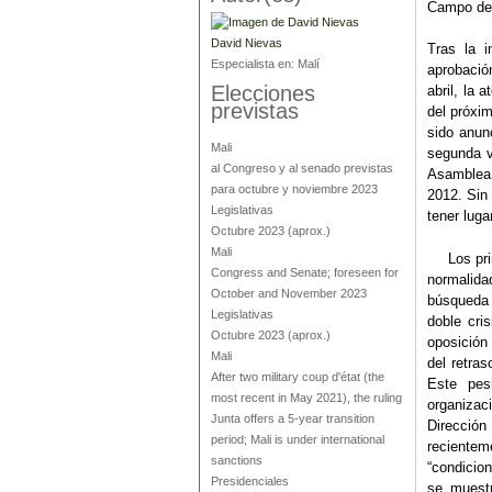
Campo de 
David Nievas
Tras la i
Especialista en:
Malí
aprobació
Elecciones
abril, la 
previstas
del próxim
sido anunc
Mali
segunda vu
al Congreso y al senado previstas
Asamblea 
para octubre y noviembre 2023
2012. Sin
Legislativas
tener luga
Octubre 2023
(aprox.)
Mali
Los princ
Congress and Senate; foreseen for
normalida
October and November 2023
búsqueda 
Legislativas
doble cri
Octubre 2023
(aprox.)
oposición
Mali
del retras
After two military coup d'état (the
Este pes
most recent in May 2021), the ruling
organizac
Junta offers a 5-year transition
Direcció
period; Mali is under international
reciente
sanctions
“condicion
Presidenciales
se muestr