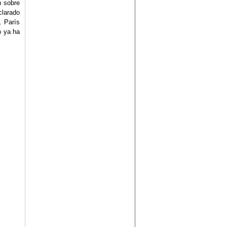
n sobre
larado
. París
o ya ha