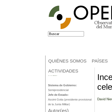
Jump to navigation
Buscar
Formulario de búsqueda
QUIÉNES SOMOS
PAÍSES
ACTIVIDADES
Malí
Ince
cele
Sistema de Gobierno:
Semipresidencial
Jefe de Estado:
David Nie
Assimi Goita (presidente provisional
de la Junta Militar)
Autor(es)