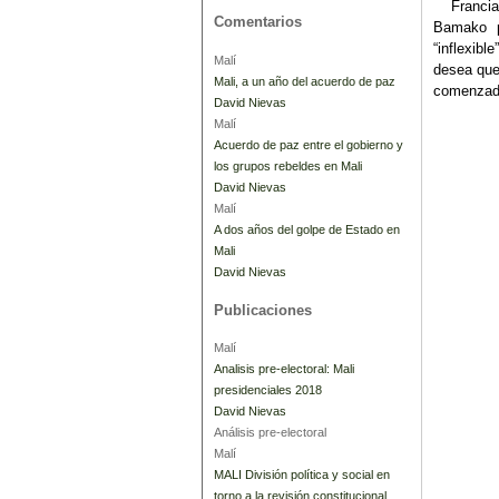
Francia a
Comentarios
Bamako p
“inflexibl
Malí
desea que
Mali, a un año del acuerdo de paz
comenzado
David Nievas
Malí
Acuerdo de paz entre el gobierno y
los grupos rebeldes en Mali
David Nievas
Malí
A dos años del golpe de Estado en
Mali
David Nievas
Publicaciones
Malí
Analisis pre-electoral: Mali
presidenciales 2018
David Nievas
Análisis pre-electoral
Malí
MALI División política y social en
torno a la revisión constitucional.