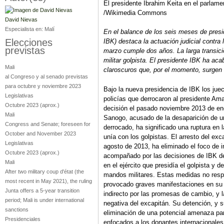
El presidente Ibrahim Keita en el parla
/Wikimedia Commons
David Nievas
Especialista en:
Malí
En el balance de los seis meses de pres
Elecciones
IBK) destaca la actuación judicial contra
previstas
marzo cumple dos años. La larga transición
militar golpista. El presidente IBK ha aca
Mali
claroscuros que, por el momento, surgen 
al Congreso y al senado previstas
para octubre y noviembre 2023
Bajo la nueva presidencia de IBK los jue
Legislativas
policías que derrocaron al presidente A
Octubre 2023
(aprox.)
decisión el pasado noviembre 2013 de enc
Mali
Sanogo, acusado de la desaparición de una
Congress and Senate; foreseen for
derrocado, ha significado una ruptura en l
October and November 2023
unía con los golpistas. El arresto del exc
Legislativas
agosto de 2013, ha eliminado el foco de in
Octubre 2023
(aprox.)
acompañado por las decisiones de IBK de 
Mali
en el ejército que presidía el golpista y 
After two military coup d'état (the
mandos militares. Estas medidas no resp
most recent in May 2021), the ruling
provocado graves manifestaciones en su c
Junta offers a 5-year transition
indirecto por las promesas de cambio, y l
period; Mali is under international
negativa del excapitán. Su detención, y s
sanctions
eliminación de una potencial amenaza par
Presidenciales
enfocados a los donantes internacionales