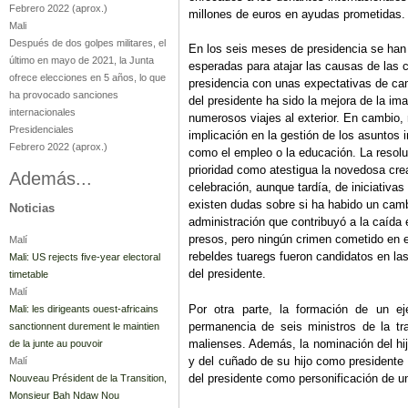
Febrero 2022
(aprox.)
millones de euros en ayudas prometidas.
Mali
Después de dos golpes militares, el
En los seis meses de presidencia se han
último en mayo de 2021, la Junta
esperadas para atajar las causas de las c
ofrece elecciones en 5 años, lo que
presidencia con unas expectativas de cam
ha provocado sanciones
del presidente ha sido la mejora de la ima
internacionales
numerosos viajes al exterior. En cambio
Presidenciales
implicación en la gestión de los asuntos
Febrero 2022
(aprox.)
como el empleo o la educación. La resoluc
prioridad como atestigua la novedosa crea
Además...
celebración, aunque tardía, de iniciativa
existen dudas sobre si ha habido un cambio
Noticias
administración que contribuyó a la caída
presos, pero ningún crimen cometido en el
Malí
rebeldes tuaregs fueron candidatos en las 
Mali: US rejects five-year electoral
del presidente.
timetable
Malí
Por otra parte, la formación de un ej
Mali: les dirigeants ouest-africains
permanencia de seis ministros de la tr
sanctionnent durement le maintien
malienses. Además, la nominación del hi
de la junte au pouvoir
y del cuñado de su hijo como presidente
Malí
del presidente como personificación de 
Nouveau Président de la Transition,
Monsieur Bah Ndaw Nou