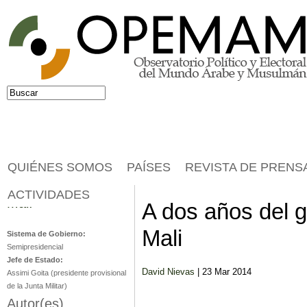
Jump to navigation
Buscar
Formulario de búsqueda
QUIÉNES SOMOS
PAÍSES
REVISTA DE PRENS
ACTIVIDADES
Malí
A dos años del 
Mali
Sistema de Gobierno:
Semipresidencial
Jefe de Estado:
David Nievas
| 23 Mar 2014
Assimi Goita (presidente provisional
de la Junta Militar)
Autor(es)