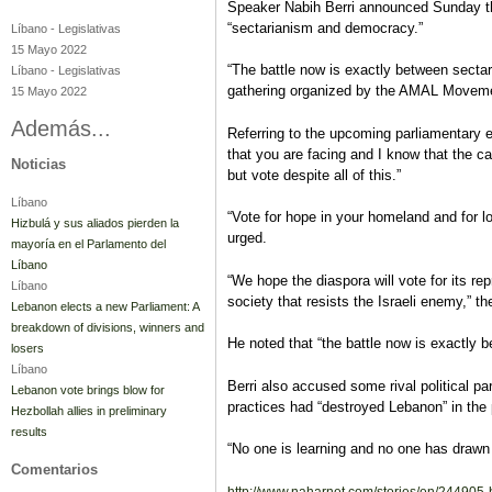
Speaker Nabih Berri announced Sunday tha
“sectarianism and democracy.”
Líbano
-
Legislativas
15 Mayo 2022
“The battle now is exactly between secta
Líbano
-
Legislativas
gathering organized by the AMAL Moveme
15 Mayo 2022
Además...
Referring to the upcoming parliamentary 
that you are facing and I know that the c
Noticias
but vote despite all of this.”
Líbano
“Vote for hope in your homeland and for lo
Hizbulá y sus aliados pierden la
urged.
mayoría en el Parlamento del
Líbano
“We hope the diaspora will vote for its re
Líbano
society that resists the Israeli enemy,” t
Lebanon elects a new Parliament: A
breakdown of divisions, winners and
He noted that “the battle now is exactly
losers
Líbano
Berri also accused some rival political pa
Lebanon vote brings blow for
practices had “destroyed Lebanon” in the 
Hezbollah allies in preliminary
results
“No one is learning and no one has drawn
Comentarios
http://www.naharnet.com/stories/en/244905-be