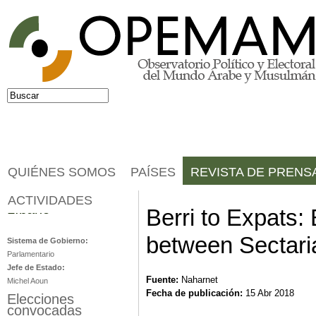
Jump to navigation
Buscar
Formulario de búsqueda
QUIÉNES SOMOS
PAÍSES
REVISTA DE PRENS
ACTIVIDADES
Líbano
Berri to Expats:
between Sectar
Sistema de Gobierno:
Parlamentario
Jefe de Estado:
Fuente:
Naharnet
Michel Aoun
Fecha de publicación:
15 Abr 2018
Elecciones
convocadas