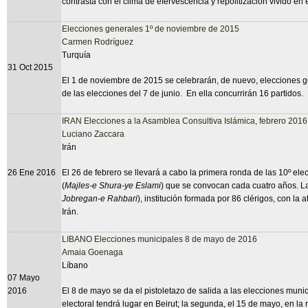
contrasta con el clima de efervescencia y repolitización vivido en
Elecciones generales 1º de noviembre de 2015
Carmen Rodríguez
Turquía
31 Oct 2015
El 1 de noviembre de 2015 se celebrarán, de nuevo, elecciones ge
de las elecciones del 7 de junio. En ella concurrirán 16 partidos.
IRAN Elecciones a la Asamblea Consultiva Islámica, febrero 2016
Luciano Zaccara
Irán
26 Ene 2016
El 26 de febrero se llevará a cabo la primera ronda de las 10º el
(
Majles-e Shura-ye Eslami
) que se convocan cada cuatro años. L
Jobregan-e Rahbari
), institución formada por 86 clérigos, con la 
Irán.
LIBANO Elecciones municipales 8 de mayo de 2016
Amaia Goenaga
Líbano
07 Mayo
2016
El 8 de mayo se da el pistoletazo de salida a las elecciones mun
electoral tendrá lugar en Beirut; la segunda, el 15 de mayo, en la