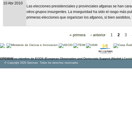
10 Abr 2010
Las elecciones presidenciales y provinciales afganas se han carac
otros grupos insurgentes. La inseguridad ha sido el rasgo más pu
primeras elecciones que organizan los afganos, si bien asistidos,
« primera
‹ anterior
1
2
3
Páginas
OPEMAM
es miembro de EODS (European Observation and Democratic Support |Madrid |
Contá
© Copyright 2026 Opemam. Todos los derechos reservados.