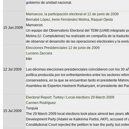
gobierno de unidad nacional.
Marruecos, la participación electoral el 12 de junio de 2009
Bernabé López
,
Irene Fernández Molina
,
Raquel Ojeda
Marruecos
15 Jun 2009
Un equipo del Observatorio Electoral del TEIM (UAM) integrado 
Molina (U. Complutense) ha realizado en compañía de la traductor
de observar el desarrollo de las operaciones electorales y la evol
Elecciones Presidenciales 12 de junio de 2009
Luciano Zaccara
Irán
12 Jul 2009
Las décimas elecciones presidenciales coincidieron con los 30 año
política producida por los enfrentamientos entre los sectores ref
conservadora, en la que se encuentran tanto el presidente Mahmu
Asamblea de Expertos Hashemi Rafsanyani, el presidente del Parl
Electoral Report: Turkey / Local elections 29 March 2009
Carmen Rodríguez
Turquía
15 Jul 2009
The 29 March 2009 local elections took place almost two years afte
Development Party (Adalet ve Kalkınma Partisi, AKP), accused of un
Constitutional Court rejected the petition to ban the party, but ord