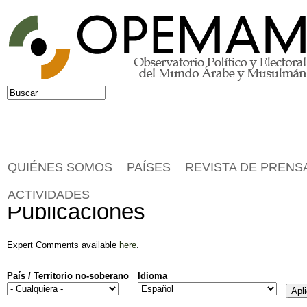
Jump to navigation
Buscar
Formulario de búsqueda
QUIÉNES SOMOS
PAÍSES
REVISTA DE PRENS
ACTIVIDADES
Publicaciones
Expert Comments available
here
.
País / Territorio no-soberano
Idioma