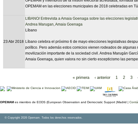
OPEMAM y miembros de la misión electoral acreditada, formada tamb
OPEMAM en las elecciones municipales de 2018 celebradas en Tú
LIBANO/ Entrevista a Amaia Goenaga sobre las elecciones legislat
Andrea Marugan
,
Amaia Goenaga
Líbano
23 Abr 2018
Líbano celebra el próximo 6 de mayo elecciones legislativas despu
político. Pero además estos comicios vienen rodeados de algunas 
movilización importante de la sociedad civil. Andrea Marugán Garc
Amaia Goenaga, quien valora no sin cierto escepticismo las perspe
« primera
‹ anterior
1
2
3
Páginas
OPEMAM
es miembro de EODS (European Observation and Democratic Support |Madrid |
Contá
© Copyright 2026 Opemam. Todos los derechos reservados.