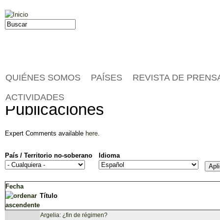
Jump to navigation
Buscar
Formulario de búsqueda
QUIÉNES SOMOS
PAÍSES
REVISTA DE PRENS
ACTIVIDADES
Publicaciones
Expert Comments available
here
.
País / Territorio no-soberano
Idioma
Fecha
Título
Argelia: ¿fin de régimen?