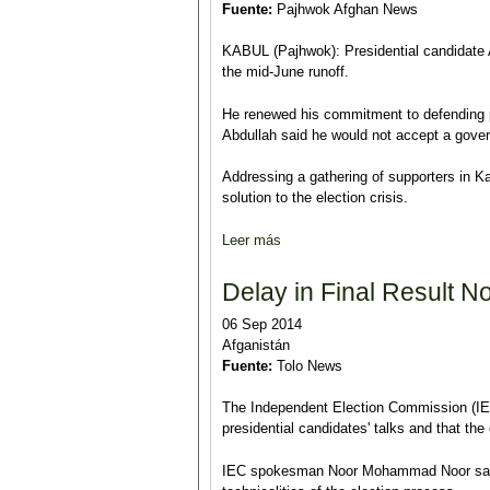
Fuente:
Pajhwok Afghan News
KABUL (Pajhwok): Presidential candidate A
the mid-June runoff.
He renewed his commitment to defending pe
Abdullah said he would not accept a gover
Addressing a gathering of supporters in Kab
solution to the election crisis.
Leer más
sobre I won’t accept election res
Delay in Final Result N
06 Sep 2014
Afganistán
Fuente:
Tolo News
The Independent Election Commission (IEC)
presidential candidates' talks and that th
IEC spokesman Noor Mohammad Noor said tha