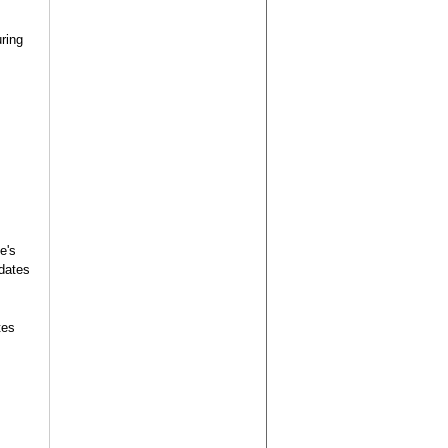
ring
e's
dates
tes