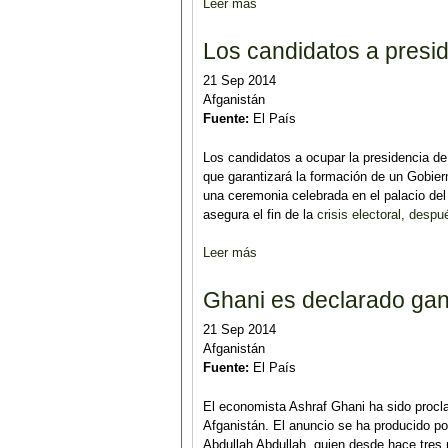
Leer más
sobre Ashraf Ghani, nuevo presi
Los candidatos a presid
21 Sep 2014
Afganistán
Fuente:
El País
Los candidatos a ocupar la presidencia de
que garantizará la formación de un Gobie
una ceremonia celebrada en el palacio del
asegura el fin de la
crisis electoral, desp
Leer más
sobre Los candidatos a presidir 
Ghani es declarado gan
21 Sep 2014
Afganistán
Fuente:
El País
El economista Ashraf Ghani ha sido procl
Afganistán. El anuncio se ha producido po
Abdullah Abdullah, quien desde hace tres 