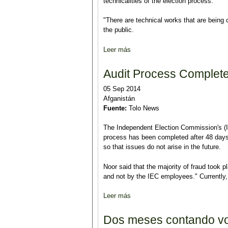
technicalities of the election process.
"There are technical works that are being 
the public.
Leer más
sobre Delay in Final Result Not 
Audit Process Complete
05 Sep 2014
Afganistán
Fuente:
Tolo News
The Independent Election Commission's (
process has been completed after 48 days
so that issues do not arise in the future.
Noor said that the majority of fraud took 
and not by the IEC employees." Currently, 
Leer más
sobre Audit Process Completed 
Dos meses contando v