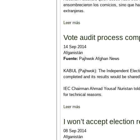
ensombrecieron los comicios, sino que han 
extranjeras.
Leer más
sobre Ghani es declarado ganador
Vote audit process comp
14 Sep 2014
Afganistán
Fuente:
Pajhwok Afghan News
KABUL (Pajhwok): The Independent Elect
completed and its results would be shared
IEC Chairman Ahmad Yousaf Nuristan told 
for technical reasons.
Leer más
sobre Vote audit process complet
I won’t accept election 
08 Sep 2014
Afganistán