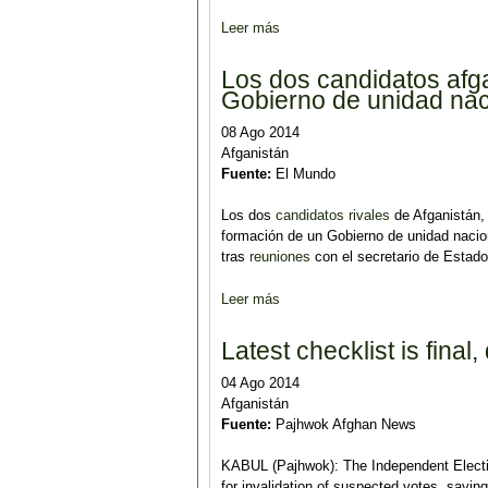
Leer más
sobre As audit continues, 85,000
Los dos candidatos afg
Gobierno de unidad nac
08 Ago 2014
Afganistán
Fuente:
El Mundo
Los dos
candidatos rivales
de Afganistán, 
formación de un Gobierno de unidad nacio
tras
reuniones
con el secretario de Estad
Leer más
sobre Los dos candidatos afgano
Latest checklist is final
04 Ago 2014
Afganistán
Fuente:
Pajhwok Afghan News
KABUL (Pajhwok): The Independent Elect
for invalidation of suspected votes, saying