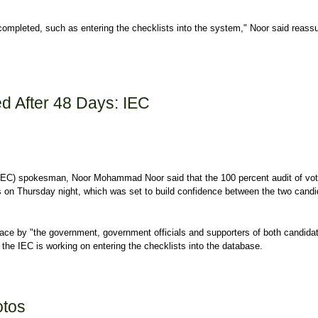
completed, such as entering the checklists into the system," Noor said reassu
Linked to Candidates Talks: IEC
d After 48 Days: IEC
IEC) spokesman, Noor Mohammad Noor said that the 100 percent audit of vot
 on Thursday night, which was set to build confidence between the two candi
place by "the government, government officials and supporters of both candida
the IEC is working on entering the checklists into the database.
After 48 Days: IEC
otos