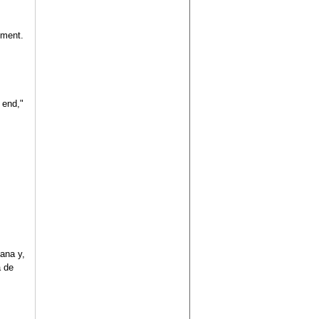
ement.
 end,"
gana y,
a de