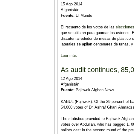
15 Ago 2014
Afganistán
Fuente:
El Mundo
El recuento de los votos de las
elecciones
que se utilizan para guardar los aviones. 
discuten alrededor de mesas de plástico 
laterales se apilan centenares de urnas, y
Leer más
sobre Dos meses contando voto
As audit continues, 85,
12 Ago 2014
Afganistán
Fuente:
Pajhwok Afghan News
KABUL (Pajhwok): Of the 29 percent of bal
54,000 votes of Dr. Ashraf Ghani Ahmadzai
The statistics provided to Pajhwok Afgha
votes over Abdullah, who has bagged 1, 081
ballots cast in the second round of the pre