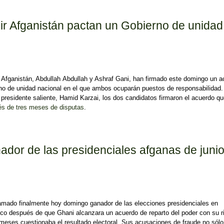
dente de Afganistán
ir Afganistán pactan un Gobierno de unidad
 Afganistán, Abdullah Abdullah y Ashraf Gani, han firmado este domingo un 
rno de unidad nacional en el que ambos ocuparán puestos de responsabilidad.
 presidente saliente, Hamid Karzai, los dos candidatos firmaron el acuerdo q
ués de tres meses de disputas
.
Afganistán pactan un Gobierno de unidad
ador de las presidenciales afganas de juni
amado finalmente hoy domingo ganador de las elecciones presidenciales en
co después de que Ghani alcanzara un acuerdo de reparto del poder con su r
meses cuestionaba el resultado electoral. Sus acusaciones de fraude no sólo