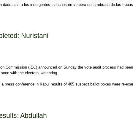
dado alas a los insurgentes talibanes en víspera de la retirada de las tropas
 de las presidenciales afganas de junio
leted: Nuristani
ion Commission (
IEC
) announced on Sunday the vote audit process had been
 soon with the electoral watchdog.
a press conference in Kabul results of 405 suspect ballot boxes were re-ex
ed: Nuristani
results: Abdullah