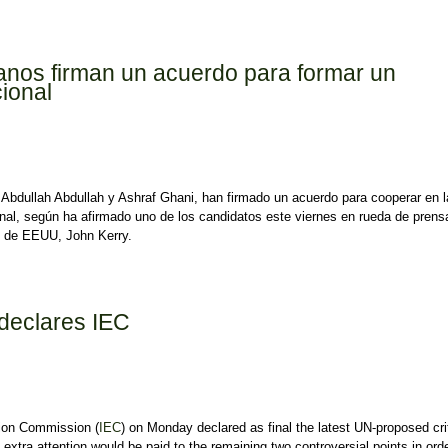
 votes found 'bogus'
anos firman un acuerdo para formar un
ional
Abdullah Abdullah y Ashraf Ghani, han firmado un acuerdo para cooperar en l
nal, según ha afirmado uno de los candidatos este viernes en rueda de prens
o de EEUU, John Kerry.
s firman un acuerdo para formar un Gobierno de unidad nacional
, declares IEC
ion Commission (
IEC
) on Monday declared as final the latest UN-proposed cri
 extra attention would be paid to the remaining two controversial points in orde