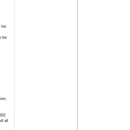
 los
 los
oon,
,602
f all