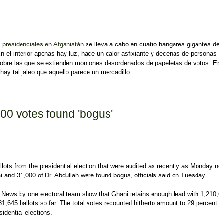
 presidenciales en Afganistán
se lleva a cabo en cuatro hangares gigantes de
En el interior apenas hay luz, hace un calor asfixiante y decenas de personas
sobre las que se extienden montones desordenados de papeletas de votos. En
 hay tal jaleo que aquello parece un mercadillo.
s
000 votes found 'bogus'
lots from the presidential election that were audited as recently as Monday n
 and 31,000 of Dr. Abdullah were found bogus, officials said on Tuesday.
n News by one electoral team show that Ghani retains enough lead with 1,210
,645 ballots so far. The total votes recounted hitherto amount to 29 percent o
sidential elections.