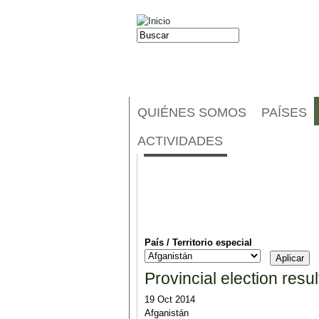
Jump to navigation
Buscar
Formulario de búsqueda
QUIÉNES SOMOS
PAÍSES
Noticias
ACTIVIDADES
País / Territorio especial
Provincial election resu
19 Oct 2014
Afganistán