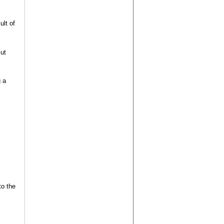
ult of
But
g a
to the