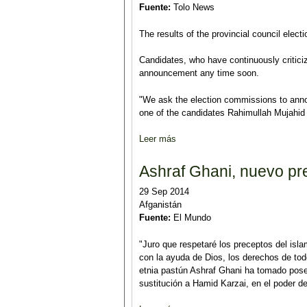
Fuente:
Tolo News
The results of the provincial council elec
Candidates, who have continuously criticiz
announcement any time soon.
"We ask the election commissions to annou
one of the candidates Rahimullah Mujahid 
Leer más
sobre Provincial election results
Ashraf Ghani, nuevo pr
29 Sep 2014
Afganistán
Fuente:
El Mundo
"Juro que respetaré los preceptos del isla
con la ayuda de Dios, los derechos de tod
etnia pastún Ashraf Ghani ha tomado pose
sustitución a Hamid Karzai, en el poder de