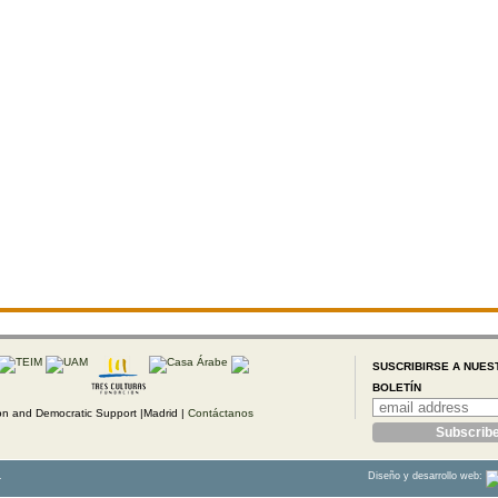
SUSCRIBIRSE A NUES
BOLETÍN
 and Democratic Support |Madrid |
Contáctanos
.
Diseño y desarrollo web: