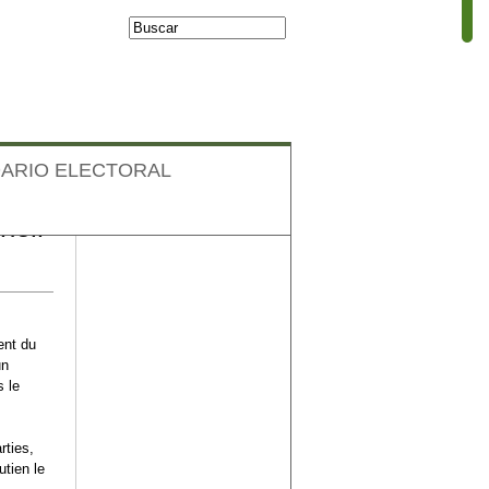
Buscar
Formulario de
búsqueda
ARIO ELECTORAL
heir
Facebook
ent du
un
s le
rties,
utien le