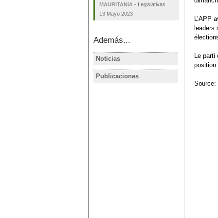
dimanche
MAURITANIA
-
Legislativas
13 Mayo 2023
L’APP av
leaders 
élection
Además...
Le parti
Noticias
MAURITAN
position
El general
Publicaciones
MAURITAN
proclama v
Source:
MAURITANI
elecciones
reemplaza
Mauritania
Aziz en las
Presidenci
2019?
Hanadi Maz
Análisis pre