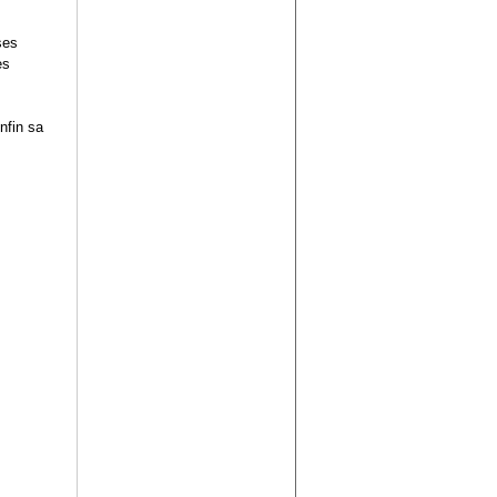
ses
es
nfin sa
ara