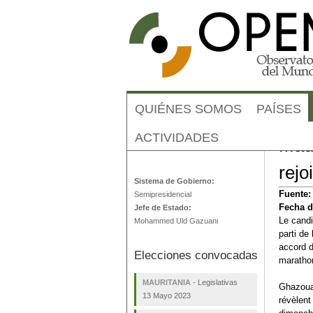
QUIÉNES SOMOS
PAÍSES
ACTIVIDADES
Maur
Mauritania
rejo
Sistema de Gobierno:
Fuente
Semipresidencial
Fecha d
Jefe de Estado:
Le candi
Mohammed Uld Gazuani
parti de
accord d
Elecciones convocadas
marathon
MAURITANIA
-
Legislativas
Ghazouan
13 Mayo 2023
révèlent