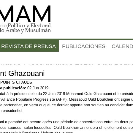
Jump to navigation
REVISTA DE PRENSA
PUBLICACIONES
CALEND
itanie Preésidentielle 2019: Ould Boulk
int Ghazouani
:
POINTS CHAUDS
e publicación:
02 Jun 2019
dat à la présidentielle du 22 Juin 2019 Mohamed Ould Ghazouani et le présid
 l’Alliance Populaire Progressiste (APP), Messaoud Ould Boulkheir ont signé 
e partenariat, en vertu duquel ce dernier apporte son soutien au candidat dan
 présidentiel.
i a paraphé cet accord après une période de concertations entre les deux pa
 des sources, selon lesquelles, Ould Boulkheir annoncera officiellement ce so