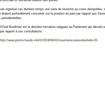
 prochain à l’ancienne Maison des jeunes.
ait organisé ces derniers temps une série de réunions au cours desquelles, 
s’étaient profondément concertés sur la position du parti par rapport aux futur
s présidentielles.
 d’Ould Boulkheir est la dernière formation siégeant au Parlement qui dévoile e
IA
MAURITANIA
MAURITANIA
 par rapport à ces consultations.
 Ghazouani se
Los resultados de las
Los mauritanos votan con
IA
encedor en las
elecciones presidenciales de
normalidad en comicios p
http://www.pointschauds.info/fr/2019/06/02/mauritanie-preesidentielle-20...
A ¿Quién
 presidenciales en
Mauritania se anunciarán
elegir nuevo presidente
rá a Mohamed Abdel
dentro de las próximas 72
 Elecciones
horas
ales de Junio de
loum
-electoral