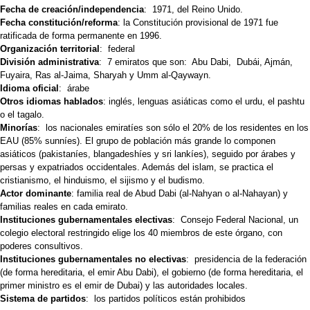
Fecha de creación/independencia
: 1971, del Reino Unido.
Fecha constitución/reforma
: la Constitución provisional de 1971 fue
ratificada de forma permanente en 1996.
Organización territorial
: federal
División administrativa
: 7 emiratos que son: Abu Dabi, Dubái, Ajmán,
Fuyaira, Ras al-Jaima, Sharyah y Umm al-Qaywayn.
Idioma oficial
: árabe
Otros idiomas hablados
: inglés, lenguas asiáticas como el urdu, el pashtu
o el tagalo.
Minorías
: los nacionales emiratíes son sólo el 20% de los residentes en los
EAU (85% sunníes). El grupo de población más grande lo componen
asiáticos (pakistaníes, blangadeshíes y sri lankíes), seguido por árabes y
persas y expatriados occidentales. Además del islam, se practica el
cristianismo, el hinduismo, el sijismo y el budismo.
Actor dominante
: familia real de Abud Dabi (al-Nahyan o al-Nahayan) y
familias reales en cada emirato.
Instituciones gubernamentales electivas
: Consejo Federal Nacional, un
colegio electoral restringido elige los 40 miembros de este órgano, con
poderes consultivos.
Instituciones gubernamentales no electivas
: presidencia de la federación
(de forma hereditaria, el emir Abu Dabi), el gobierno (de forma hereditaria, el
primer ministro es el emir de Dubai) y las autoridades locales.
Sistema de partidos
: los partidos políticos están prohibidos