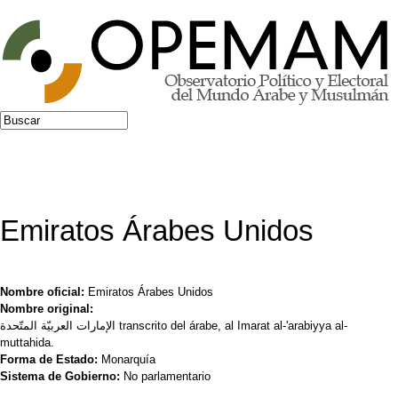
Jump to navigation
Buscar
Formulario de búsqueda
Emiratos Árabes Unidos
Nombre oficial:
Emiratos Árabes Unidos
Nombre original:
الإمارات العربيّة المتّحدة transcrito del árabe, al Imarat al-'arabiyya al-
muttahida.
Forma de Estado:
Monarquía
Sistema de Gobierno:
No parlamentario